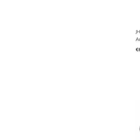
JH
A
€