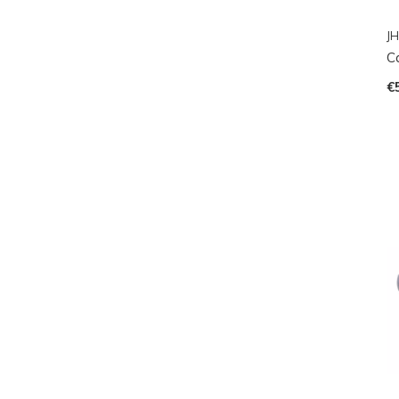
JH
C
€