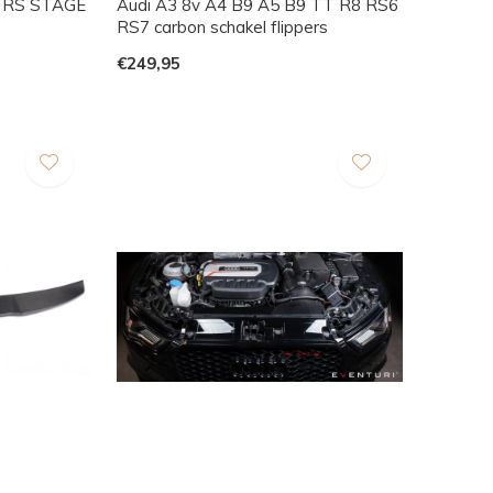
TTRS STAGE
Audi A3 8v A4 B9 A5 B9 TT R8 RS6
RS7 carbon schakel flippers
€249,95