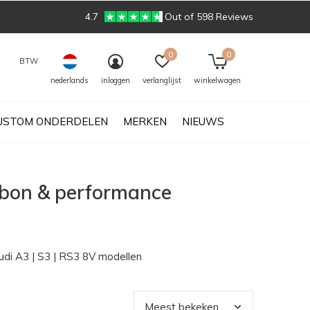
4.7
Out of 598 Reviews
0
0
BTW
nederlands
inloggen
verlanglijst
winkelwagen
USTOM ONDERDELEN
MERKEN
NIEUWS
bon & performance
Audi A3 | S3 | RS3 8V modellen