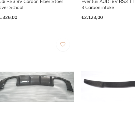
udi RS3 8V Carbon Fiber Stoel
Eventuri AUDI 8V RS3 
over Schaal
3 Carbon intake
1.326,00
€2.123,00