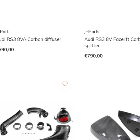
Parts
JHParts
udi RS3 8VA Carbon diffuser
Audi RS3 8V Facelift Carb
splitter
690,00
€790,00