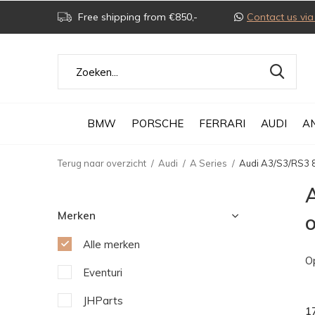
Free shipping from €850,-
Contact us v
BMW
PORSCHE
FERRARI
AUDI
A
Terug naar overzicht
Audi
A Series
Audi A3/S3/RS3 
Merken
Alle merken
O
Eventuri
JHParts
1