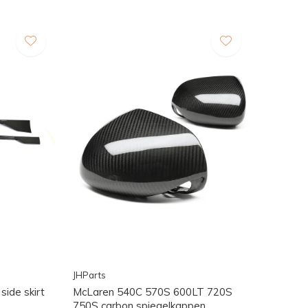
JHParts
ide skirt
McLaren 540C 570S 600LT 720S
750S carbon spiegelkappen