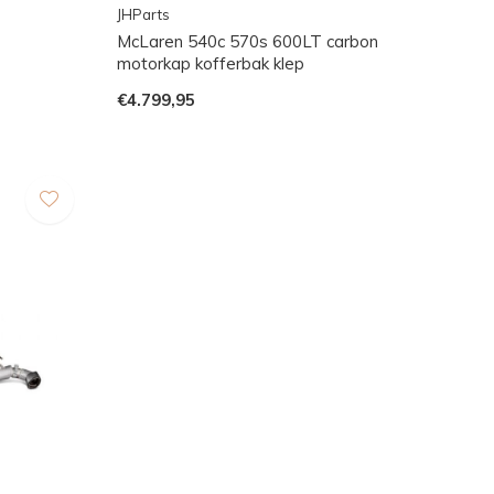
JHParts
McLaren 540c 570s 600LT carbon
motorkap kofferbak klep
€4.799,95