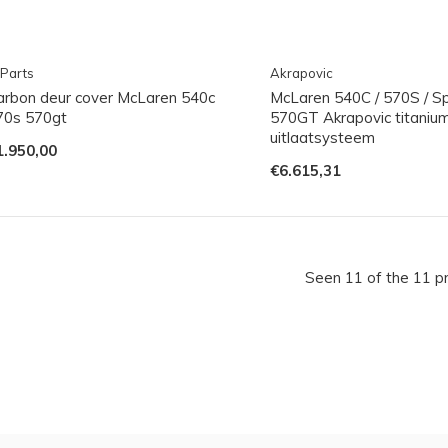
Parts
Akrapovic
arbon deur cover McLaren 540c
McLaren 540C / 570S / Sp
70s 570gt
570GT Akrapovic titaniu
uitlaatsysteem
1.950,00
€6.615,31
Seen 11 of the 11 p