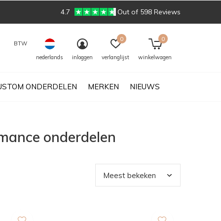
4.7
Out of 598 Reviews
0
0
BTW
nederlands
inloggen
verlanglijst
winkelwagen
USTOM ONDERDELEN
MERKEN
NIEUWS
rmance onderdelen