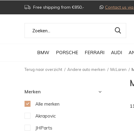
Free shipping from €850,-
Contact us v
BMW
PORSCHE
FERRARI
AUDI
A
Terug naar overzicht
Andere auto merken
McLaren
M
Merken
Alle merken
1
Akrapovic
JHParts