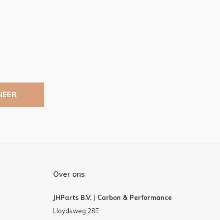
NEER
Over ons
JHParts B.V. | Carbon & Performance
Lloydsweg 28E