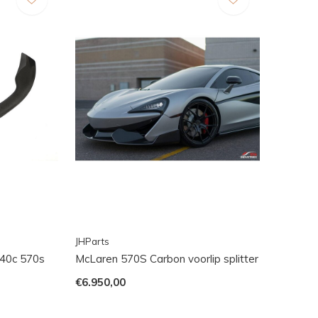
JHParts
540c 570s
McLaren 570S Carbon voorlip splitter
€6.950,00