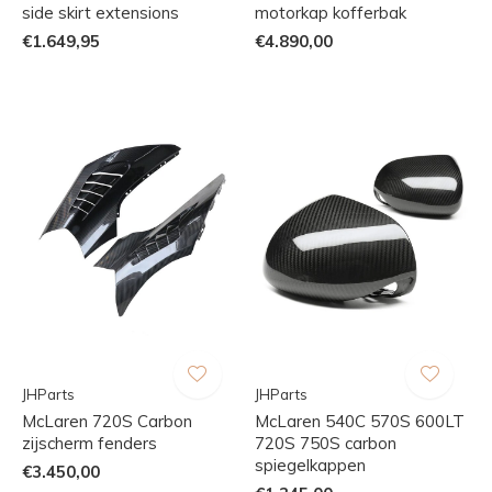
side skirt extensions
motorkap kofferbak
€1.649,95
€4.890,00
JHParts
JHParts
McLaren 720S Carbon
McLaren 540C 570S 600LT
zijscherm fenders
720S 750S carbon
spiegelkappen
€3.450,00