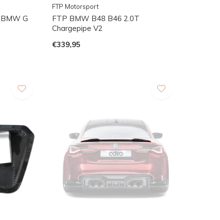
FTP Motorsport
jp BMW G
FTP BMW B48 B46 2.0T
Chargepipe V2
€339,95