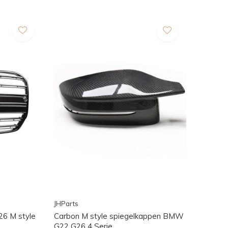
JHParts
6 M style
Carbon M style spiegelkappen BMW
G22 G26 4 Serie