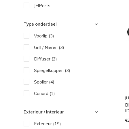
JHParts
Type onderdeel
Voorlip
(3)
Grill / Nieren
(3)
Diffuser
(2)
Spiegelkappen
(3)
Spoiler
(4)
Canard
(1)
JH
B
Side Skirts
(2)
I
Exterieur / Interieur
Motor delen
(3)
€
Exterieur
(19)