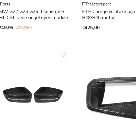
Parts
FTP Motorsport
MW G22 G23 G26 4 serie gele
FTP Charge & Intake pi
RL CSL style angel eyes module
B48/B46 motor
249,95
€425,00
€280,00