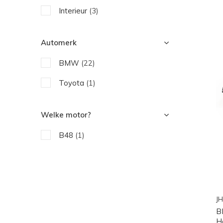
Interieur
(3)
Automerk
BMW
(22)
Toyota
(1)
Welke motor?
B48
(1)
JH
B
H