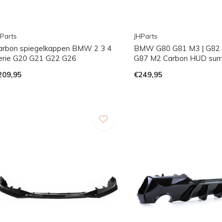
Parts
JHParts
arbon spiegelkappen BMW 2 3 4
BMW G80 G81 M3 | G82 
erie G20 G21 G22 G26
G87 M2 Carbon HUD surr
209,95
€249,95