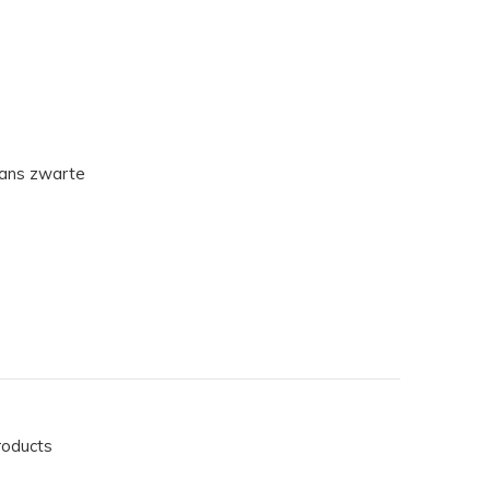
ans zwarte
roducts