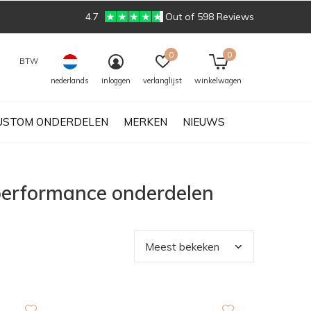
4.7
Out of 598 Reviews
0
0
BTW
nederlands
inloggen
verlanglijst
winkelwagen
USTOM ONDERDELEN
MERKEN
NIEUWS
performance onderdelen