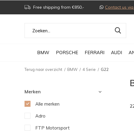
Free shipping from €850,-
Contact us v
BMW
PORSCHE
FERRARI
AUDI
A
Terug naar overzicht
BMW
4 Serie
G22
Merken
Alle merken
2
Adro
FTP Motorsport