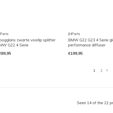
Parts
JHParts
oogglans zwarte voorlip splitter
BMW G22 G23 4 Serie gl
MW G22 4 Serie
performance diffuser
289,95
€199,95
1
2
Seen 14 of the 22 p