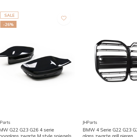
SALE
-26%
Parts
JHParts
MW G22 G23 G26 4 serie
BMW 4 Serie G22 G23 G2
oogglans zwarte M style spiegels
glans zwarte grill nieren