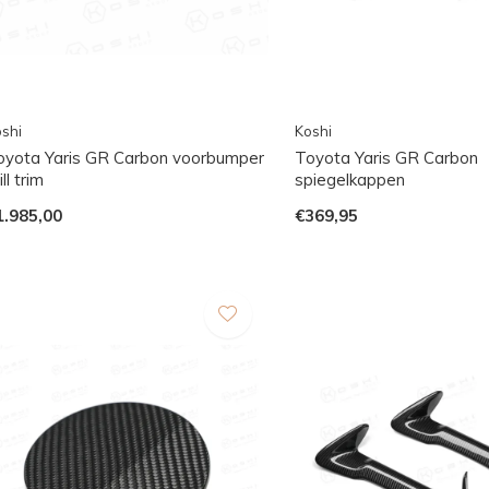
shi
Koshi
oyota Yaris GR Carbon voorbumper
Toyota Yaris GR Carbon
ill trim
spiegelkappen
1.985,00
€369,95