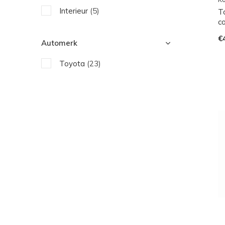
Interieur
(5)
T
c
€
Automerk
Toyota
(23)