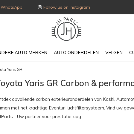
ia WhatsApp
Follow us on Instagram
NDERE AUTO MERKEN
AUTO ONDERDELEN
VELGEN
C
ota Yaris GR
Toyota Yaris GR Carbon & perform
ntdek opvallende carbon exterieuronderdelen van Koshi, Automot
amen met het krachtige Eventuri luchtfiltersysteem. Vind uw ge
HParts - Uw partner voor prestatie-upg