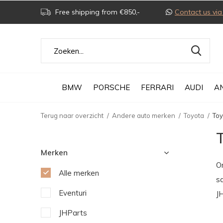
Free shipping from €850,-
Contact us v
BMW
PORSCHE
FERRARI
AUDI
A
Terug naar overzicht
Andere auto merken
Toyota
Toy
Merken
O
Alle merken
s
Eventuri
J
JHParts