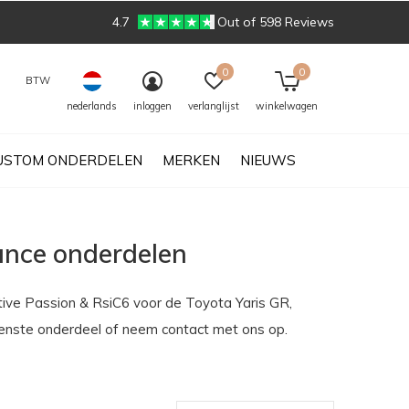
4.7
Out of 598 Reviews
0
0
BTW
nederlands
inloggen
verlanglijst
winkelwagen
USTOM ONDERDELEN
MERKEN
NIEUWS
ance onderdelen
ive Passion & RsiC6 voor de Toyota Yaris GR,
wenste onderdeel of neem contact met ons op.