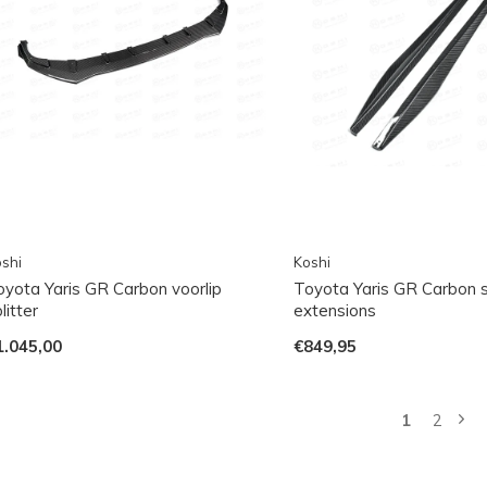
shi
Koshi
oyota Yaris GR Carbon voorlip
Toyota Yaris GR Carbon s
litter
extensions
1.045,00
€849,95
1
2