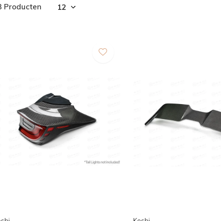
3 Producten
shi
Koshi