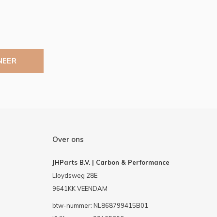
NEER
Over ons
JHParts B.V. | Carbon & Performance
Lloydsweg 28E
9641KK VEENDAM
btw-nummer: NL868799415B01