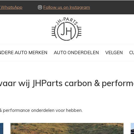
ia WhatsApp
Follow us on Instagram
NDERE AUTO MERKEN
AUTO ONDERDELEN
VELGEN
C
n waar wij JHParts carbon & perfor
n & performance onderdelen voor hebben.