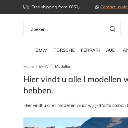
Free shipping from €850,-
Contact us v
BMW
PORSCHE
FERRARI
AUDI
A
Home
BMW
i Modellen
Hier vindt u alle I modelle
hebben.
Hier vindt u alle I modellen waar wij JHParts carbo