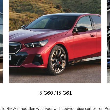
i5 G60 / I5 G61
an alle BMW i-modellen waarvoor wij hoogwaardige carbon- en P