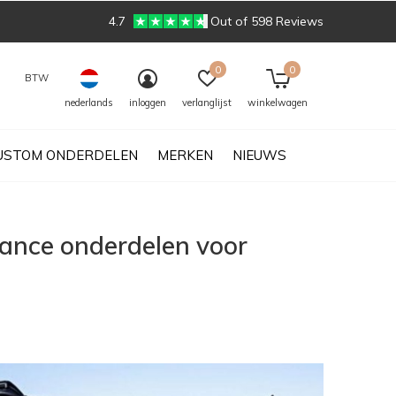
4.7
Out of 598 Reviews
0
0
BTW
nederlands
inloggen
verlanglijst
winkelwagen
USTOM ONDERDELEN
MERKEN
NIEUWS
mance onderdelen voor