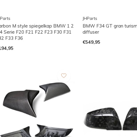
Parts
JHParts
arbon M style spiegelkap BMW 1 2
BMW F34 GT gran turis
 4 Serie F20 F21 F22 F23 F30 F31
diffuser
32 F33 F36
€549,95
194,95