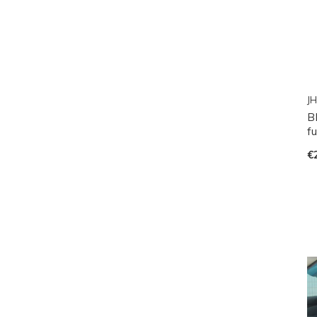
JH
B
f
€