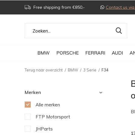
Free shipping from €850,-
Contact us v
BMW
PORSCHE
FERRARI
AUDI
A
Terug naar overzicht
BMW
3 Serie
F34
Merken
Alle merken
B
FTP Motorsport
JHParts
1