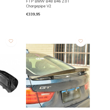
FTP BMW B48 B46 2.0T
Chargepipe V2
€339,95