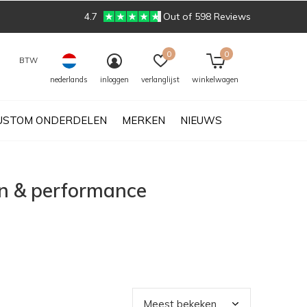
4.7
Out of 598 Reviews
0
0
BTW
nederlands
inloggen
verlanglijst
winkelwagen
USTOM ONDERDELEN
MERKEN
NIEUWS
n & performance