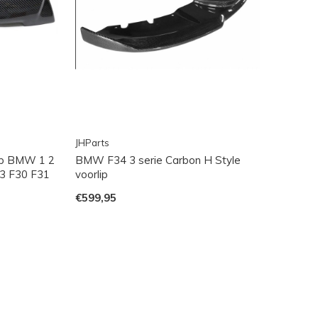
JHParts
ap BMW 1 2
BMW F34 3 serie Carbon H Style
23 F30 F31
voorlip
€599,95