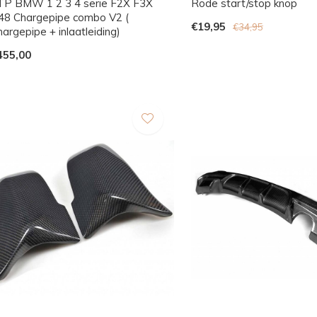
TP BMW 1 2 3 4 serie F2X F3X
Rode start/stop knop
48 Chargepipe combo V2 (
€19,95
€34,95
argepipe + inlaatleiding)
455,00