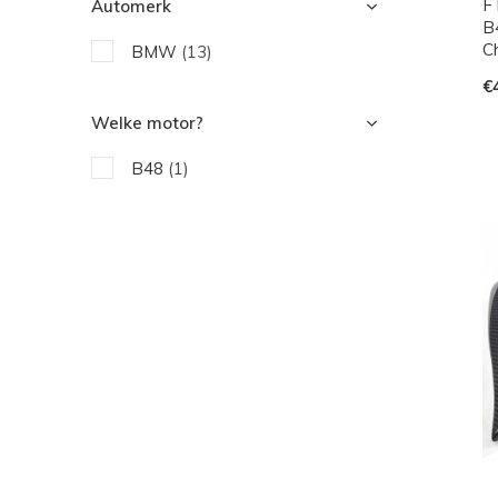
F
Automerk
B
Ch
BMW
(13)
€
Welke motor?
B48
(1)