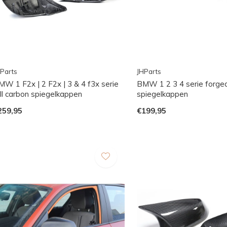
Parts
JHParts
MW 1 F2x | 2 F2x | 3 & 4 f3x serie
BMW 1 2 3 4 serie forge
ull carbon spiegelkappen
spiegelkappen
259,95
€199,95