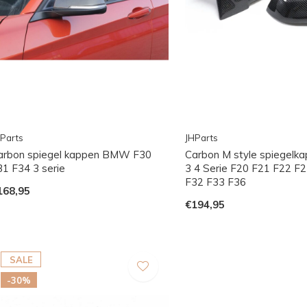
Parts
JHParts
arbon spiegel kappen BMW F30
Carbon M style spiegelk
31 F34 3 serie
3 4 Serie F20 F21 F22 F
F32 F33 F36
168,95
€194,95
SALE
-30%