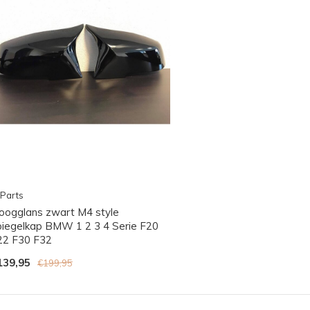
Parts
oogglans zwart M4 style
piegelkap BMW 1 2 3 4 Serie F20
22 F30 F32
139,95
€199,95