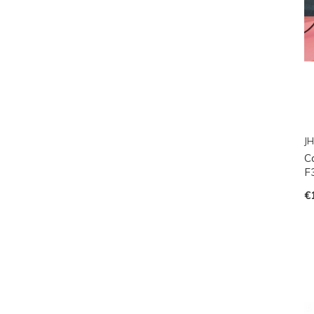
JH
C
F
€