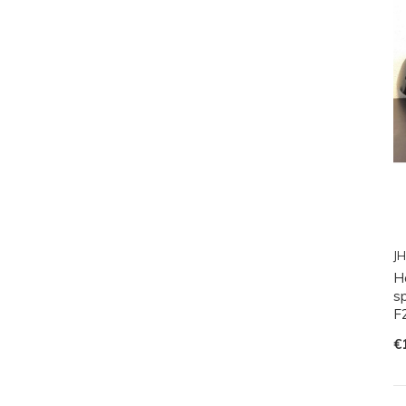
JH
H
s
F
€