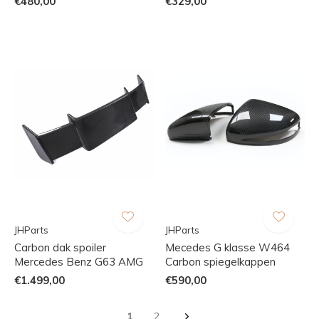
€480,00
€329,00
JHParts
JHParts
Carbon dak spoiler
Mecedes G klasse W464
Mercedes Benz G63 AMG
Carbon spiegelkappen
€1.499,00
€590,00
1
2