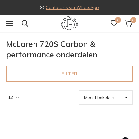
 WhatsApp
Follow us on I
0
0
McLaren 720S Carbon &
performance onderdelen
FILTER