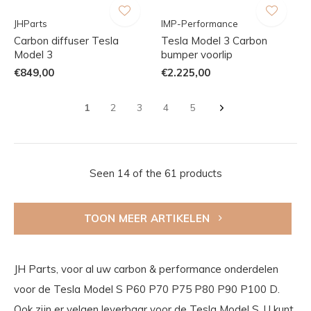
JHParts
IMP-Performance
Carbon diffuser Tesla
Tesla Model 3 Carbon
Model 3
bumper voorlip
€849,00
€2.225,00
1
2
3
4
5
Seen 14 of the 61 products
TOON MEER ARTIKELEN
JH Parts, voor al uw carbon & performance onderdelen
voor de Tesla Model S P60 P70 P75 P80 P90 P100 D.
Ook zijn er velgen leverbaar voor de Tesla Model S. U kunt