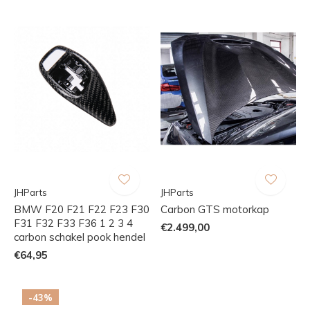
JHParts
JHParts
BMW F20 F21 F22 F23 F30
Carbon GTS motorkap
F31 F32 F33 F36 1 2 3 4
€2.499,00
carbon schakel pook hendel
€64,95
-43%