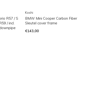
Koshi
rio R57 / S
BMW Mini Cooper Carbon Fiber
9 / incl.
Sleutel cover frame
 downpipe
€143,00