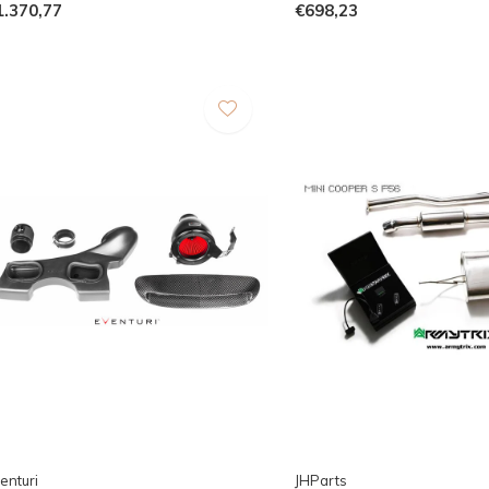
1.370,77
€698,23
enturi
JHParts