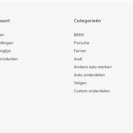
count
Categorieën
ren
BMW
ellingen
Porsche
nglijst
Ferrari
 producten
Audi
Andere auto merken
Auto onderdelen
Velgen
Custom onderdelen