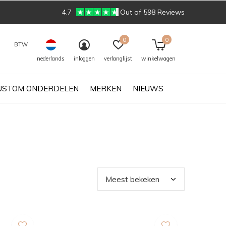
4.7
Out of 598 Reviews
0
0
BTW
nederlands
inloggen
verlanglijst
winkelwagen
USTOM ONDERDELEN
MERKEN
NIEUWS