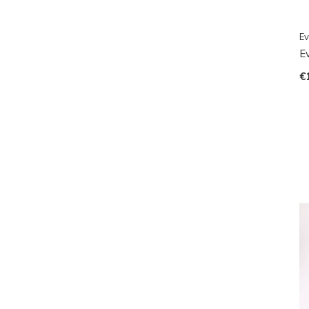
Ev
E
€