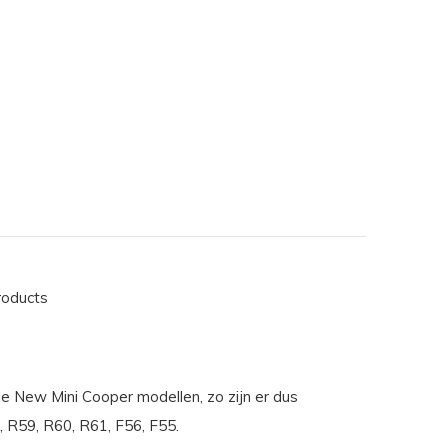
roducts
lle New Mini Cooper modellen, zo zijn er dus
 R59, R60, R61, F56, F55.