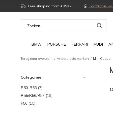
Free shipping from €850,-
Contact us v
BMW
PORSCHE
FERRARI
AUDI
A
Terug naar overzicht
Andere auto merken
Mini Cooper
M
Categorieën
R50-R53
(7)
1
R55/R56/R57
(19)
F56
(15)