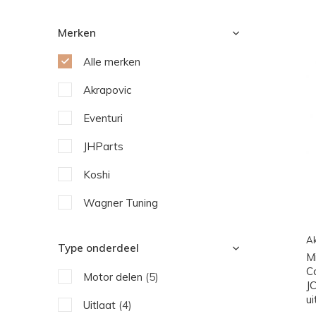
Merken
Alle merken
Akrapovic
Eventuri
JHParts
Koshi
Wagner Tuning
Ak
Type onderdeel
M
C
Motor delen
(5)
J
u
Uitlaat
(4)