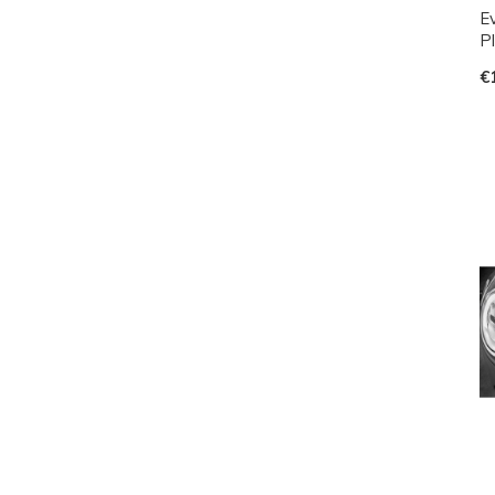
E
Pl
€