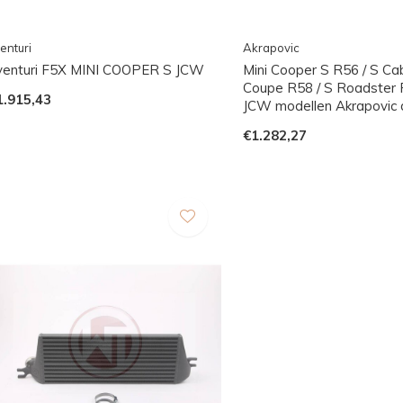
enturi
Akrapovic
venturi F5X MINI COOPER S JCW
Mini Cooper S R56 / S Cab
Coupe R58 / S Roadster R5
1.915,43
JCW modellen Akrapovic
€1.282,27