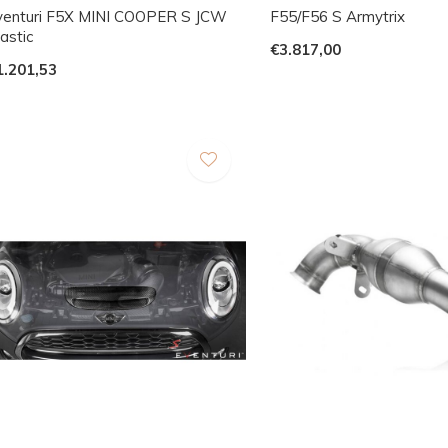
venturi F5X MINI COOPER S JCW
F55/F56 S Armytrix
astic
€3.817,00
1.201,53