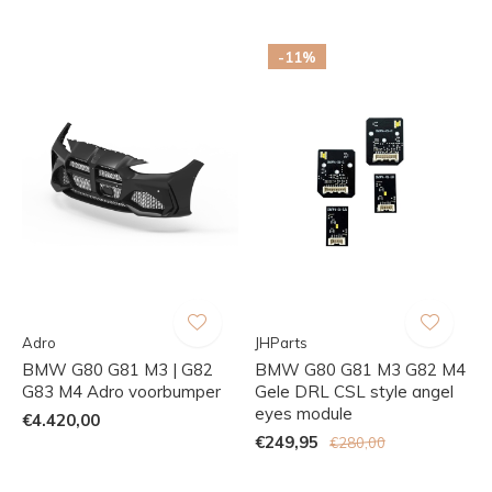
-11%
Adro
JHParts
BMW G80 G81 M3 | G82
BMW G80 G81 M3 G82 M4
G83 M4 Adro voorbumper
Gele DRL CSL style angel
eyes module
€4.420,00
€249,95
€280,00