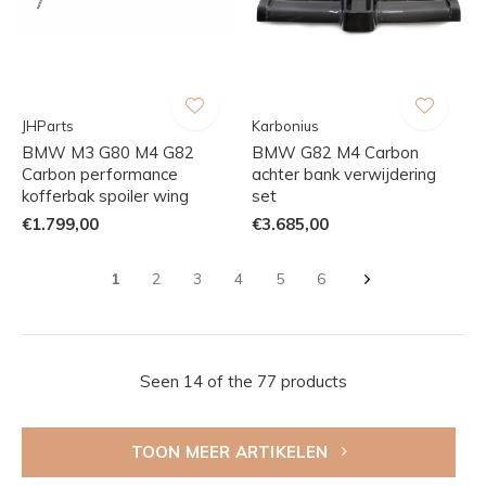
JHParts
Karbonius
BMW M3 G80 M4 G82
BMW G82 M4 Carbon
Carbon performance
achter bank verwijdering
kofferbak spoiler wing
set
€1.799,00
€3.685,00
1
2
3
4
5
6
Seen 14 of the 77 products
TOON MEER ARTIKELEN