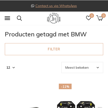
 WhatsApp
Follow us on I
0
0
Producten getagd met BMW
FILTER
-11%