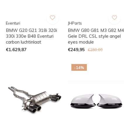
Eventuri
JHParts
BMW G20 G21 318i 320i
BMW G80 G81 M3 G82 M4
330i 330e B48 Eventuri
Gele DRL CSL style angel
carbon luchtinlaat
eyes module
€1.629,87
€249,95
€280,00
-14%