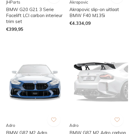
JHParts
Akrapovic
BMW G20 G21 3 Serie
Akrapovic slip-on uitlaat
Facelift LCI carbon interieur
BMW F40 M135i
trim set
€4.334,09
€399,95
Adro
Adro
BMW G87 M2 Adro
BMW G87 M2 Adro carbon