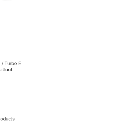
 / Turbo E
itlaat
roducts