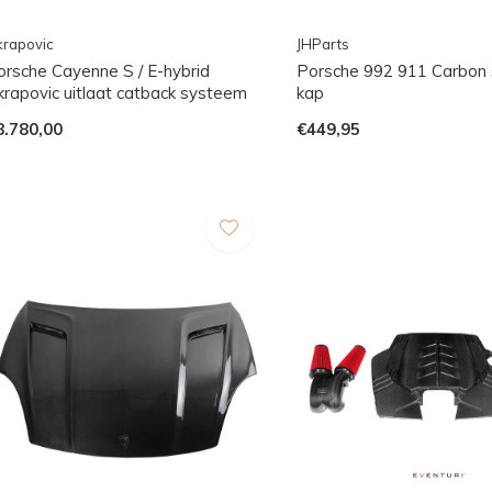
rapovic
JHParts
orsche Cayenne S / E-hybrid
Porsche 992 911 Carbon s
krapovic uitlaat catback systeem
kap
8.780,00
€449,95