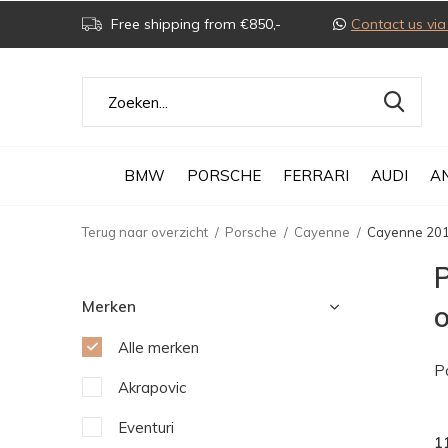
Free shipping from €850,-
Contact us v
BMW
PORSCHE
FERRARI
AUDI
A
Terug naar overzicht
Porsche
Cayenne
Cayenne 20
Merken
Alle merken
P
Akrapovic
Eventuri
1