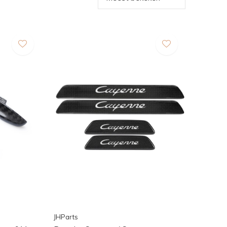
JHParts