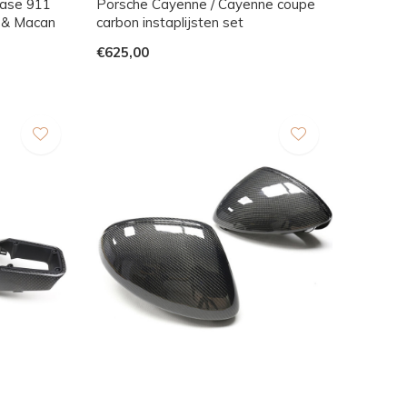
Case 911
Porsche Cayenne / Cayenne coupe
 & Macan
carbon instaplijsten set
€625,00