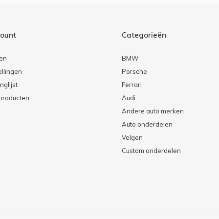
count
Categorieën
ren
BMW
ellingen
Porsche
nglijst
Ferrari
 producten
Audi
Andere auto merken
Auto onderdelen
Velgen
Custom onderdelen