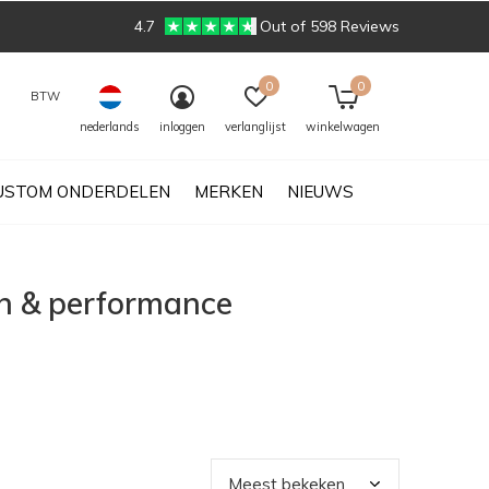
4.7
Out of 598 Reviews
0
0
BTW
nederlands
inloggen
verlanglijst
winkelwagen
USTOM ONDERDELEN
MERKEN
NIEUWS
n & performance