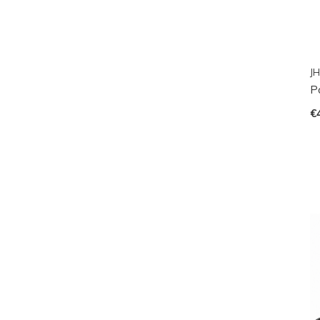
JH
P
€