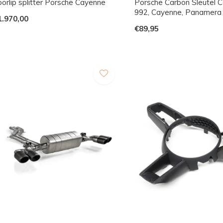
oorlip splitter Porsche Cayenne
Porsche Carbon Sleutel 
992, Cayenne, Panamera
1.970,00
€89,95