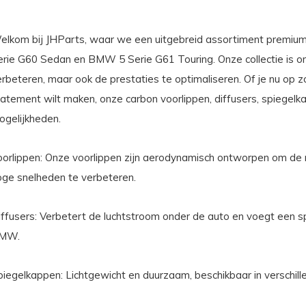
elkom bij JHParts, waar we een uitgebreid assortiment premi
erie G60 Sedan en BMW 5 Serie G61 Touring. Onze collectie is o
erbeteren, maar ook de prestaties te optimaliseren. Of je nu op 
atement wilt maken, onze carbon voorlippen, diffusers, spiegelka
ogelijkheden.
orlippen:
Onze voorlippen zijn aerodynamisch ontworpen om de ne
oge snelheden te verbeteren.
ffusers:
Verbetert de luchtstroom onder de auto en voegt een spo
MW.
piegelkappen:
Lichtgewicht en duurzaam, beschikbaar in verschille