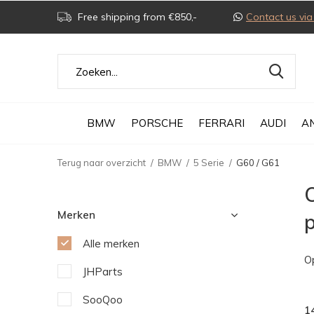
Free shipping from €850,-
Contact us v
BMW
PORSCHE
FERRARI
AUDI
A
Terug naar overzicht
BMW
5 Serie
G60 / G61
O
Merken
Alle merken
O
JHParts
SooQoo
1