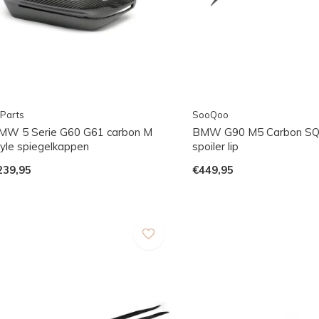
Parts
SooQoo
MW 5 Serie G60 G61 carbon M
BMW G90 M5 Carbon SQ 
tyle spiegelkappen
spoiler lip
239,95
€449,95