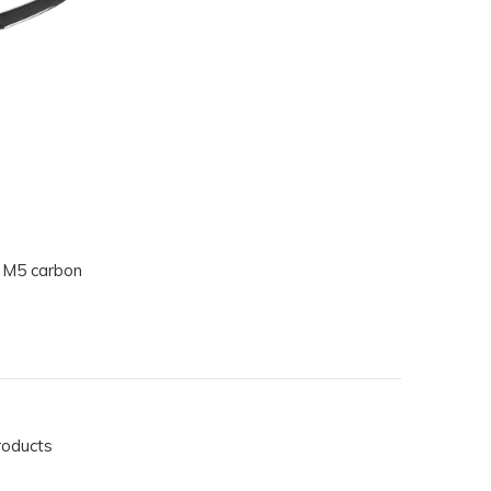
 M5 carbon
roducts