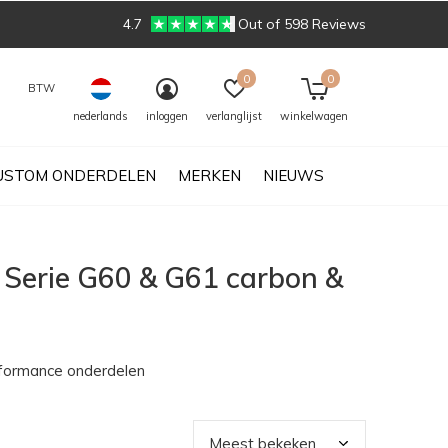
4.7
Out of 598 Reviews
0
0
BTW
nederlands
inloggen
verlanglijst
winkelwagen
USTOM ONDERDELEN
MERKEN
NIEUWS
 Serie G60 & G61 carbon &
rformance onderdelen