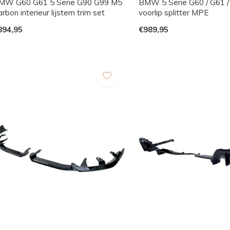
MW G60 G61 5 Serie G90 G99 M5
BMW 5 Serie G60 / G61 /
rbon interieur lijstem trim set
voorlip splitter MPE
894,95
€989,95