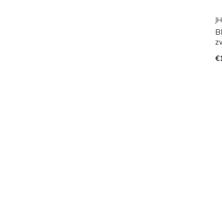
JH
B
zw
€