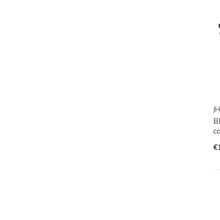
JH
B
ca
€