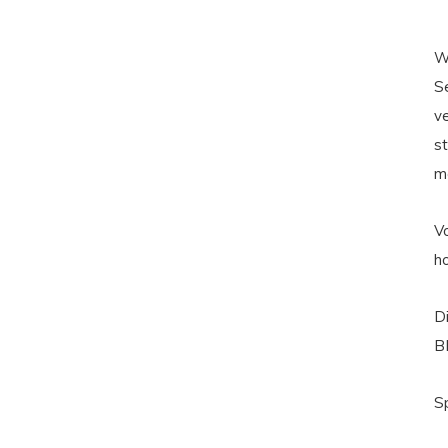
W
S
v
st
m
Vo
h
Di
B
S