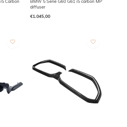
 i5 Carbon
BMW 5 Serie G60 G61 i5 carbon MP
diffuser
€1.045,00