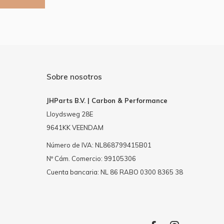
Sobre nosotros
JHParts B.V. | Carbon & Performance
Lloydsweg 28E
9641KK VEENDAM
Número de IVA: NL868799415B01
Nº Cám. Comercio: 99105306
Cuenta bancaria: NL 86 RABO 0300 8365 38