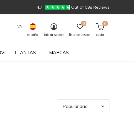
4.7
Out of 598 Reviews
0
0
IVA
español
iniciar sesión
lista de deseos
cesta
VIL
LLANTAS
MARCAS