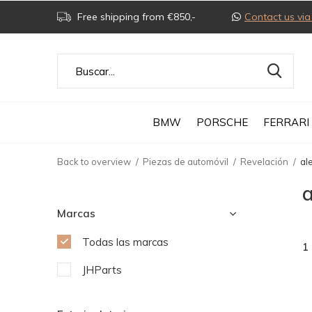
Free shipping from €850,-
Contact us v
BMW
PORSCHE
FERRARI
Back to overview
Piezas de automóvil
Revelación
al
a
Marcas
Todas las marcas
1
JHParts