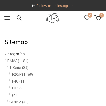
Follow us on Instagram
0
0
Sitemap
Categorías:
BMW
(1181)
1 Serie
(89)
F20/F21
(56)
F40
(11)
E87
(9)
(21)
Serie 2
(46)