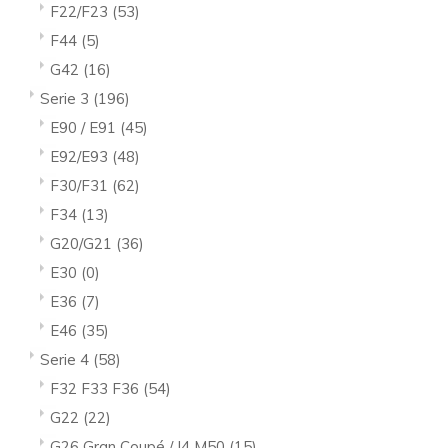
F22/F23
(53)
F44
(5)
G42
(16)
Serie 3
(196)
E90 / E91
(45)
E92/E93
(48)
F30/F31
(62)
F34
(13)
G20/G21
(36)
E30
(0)
E36
(7)
E46
(35)
Serie 4
(58)
F32 F33 F36
(54)
G22
(22)
G26 Gran Coupé / I4 M50
(15)