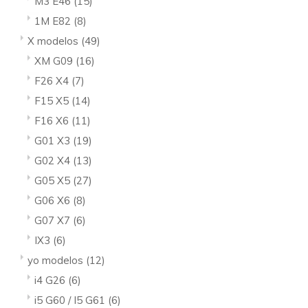
M3 E46
(15)
1M E82
(8)
X modelos
(49)
XM G09
(16)
F26 X4
(7)
F15 X5
(14)
F16 X6
(11)
G01 X3
(19)
G02 X4
(13)
G05 X5
(27)
G06 X6
(8)
G07 X7
(6)
IX3
(6)
yo modelos
(12)
i4 G26
(6)
i5 G60 / I5 G61
(6)