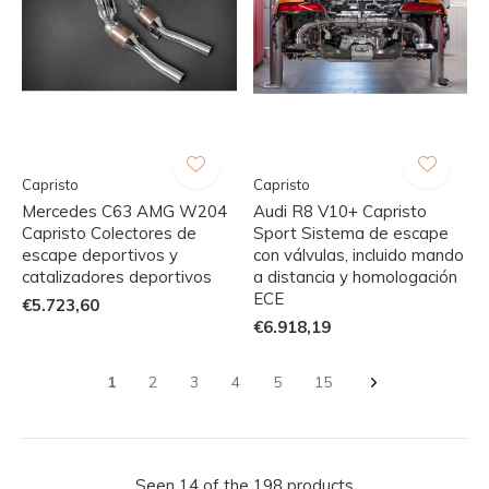
Capristo
Capristo
Mercedes C63 AMG W204
Audi R8 V10+ Capristo
Capristo Colectores de
Sport Sistema de escape
escape deportivos y
con válvulas, incluido mando
catalizadores deportivos
a distancia y homologación
ECE
€5.723,60
€6.918,19
1
2
3
4
5
15
Seen 14 of the 198 products