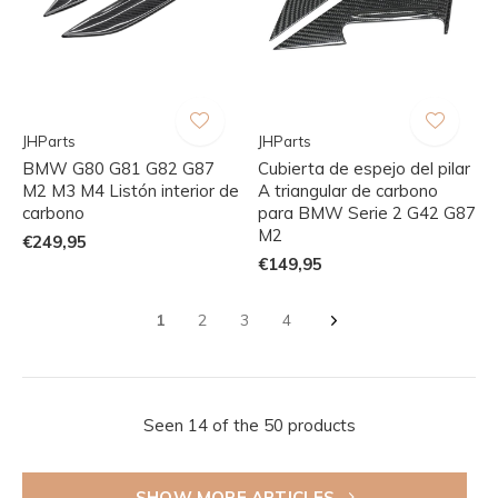
JHParts
JHParts
BMW G80 G81 G82 G87
Cubierta de espejo del pilar
M2 M3 M4 Listón interior de
A triangular de carbono
carbono
para BMW Serie 2 G42 G87
M2
€249,95
€149,95
1
2
3
4
Seen 14 of the 50 products
SHOW MORE ARTICLES