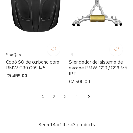
SooQoo
IPE
Capó SQ de carbono para
Silenciador del sistema de
BMW G90 G99 M5
escape BMW G90 / G99 M5
IPE
€5.499,00
€7.500,00
1
2
3
4
Seen 14 of the 43 products