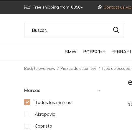
Free shipping from €850,-
Contact us v
BMW
PORSCHE
FERRARI
Back to overview
Piezas de automóvil
Tubo de escape
Marcas
Todas las marcas
1
Akrapovic
Capristo