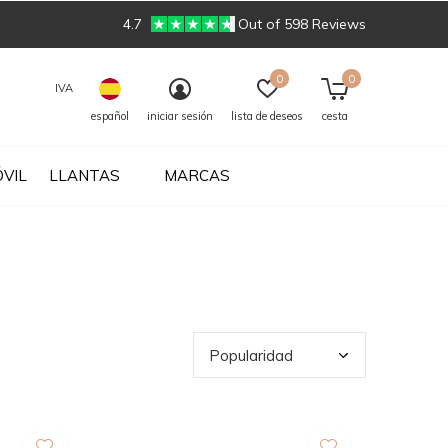
4.7
Out of 598 Reviews
0
0
IVA
español
iniciar sesión
lista de deseos
cesta
VIL
LLANTAS
MARCAS