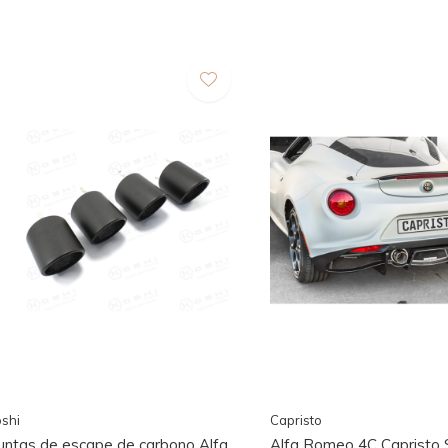
shi
Capristo
untas de escape de carbono Alfa
Alfa Romeo 4C Capristo 