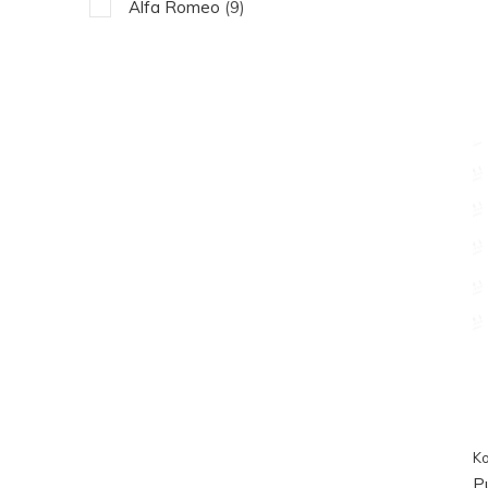
Alfa Romeo
(9)
Ko
P