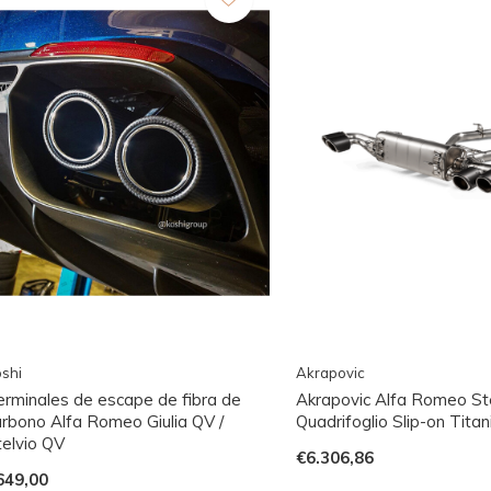
shi
Akrapovic
erminales de escape de fibra de
Akrapovic Alfa Romeo St
arbono Alfa Romeo Giulia QV /
Quadrifoglio Slip-on Titan
telvio QV
€6.306,86
649,00