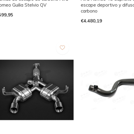
omeo Guilia Stelvio QV
escape deportivo y difus
carbono
599,95
€4.480,19