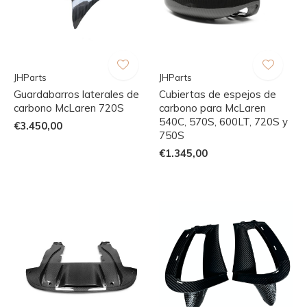
JHParts
JHParts
Guardabarros laterales de
Cubiertas de espejos de
carbono McLaren 720S
carbono para McLaren
540C, 570S, 600LT, 720S y
€3.450,00
750S
€1.345,00