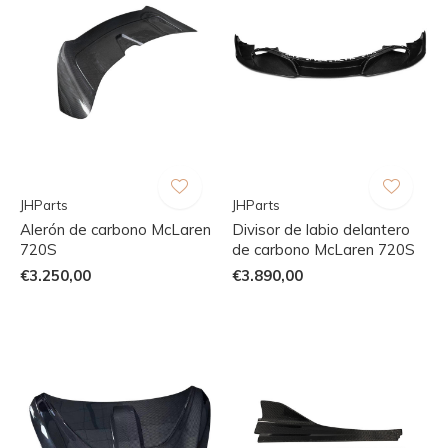
JHParts
JHParts
Alerón de carbono McLaren
Divisor de labio delantero
720S
de carbono McLaren 720S
€3.250,00
€3.890,00