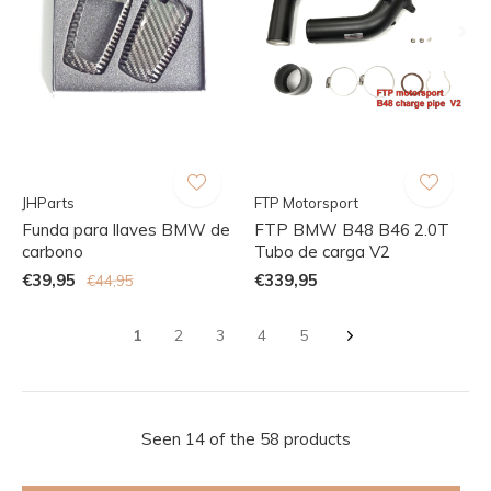
JHParts
FTP Motorsport
Funda para llaves BMW de
FTP BMW B48 B46 2.0T
carbono
Tubo de carga V2
€39,95
€339,95
€44,95
1
2
3
4
5
Seen 14 of the 58 products