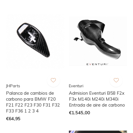
JHParts
Eventuri
Palanca de cambios de
Admision Eventuri B58 F2x
carbono para BMW F20
F3x M140i M240i M340i
F21 F22 F23 F30 F31 F32
Entrada de aire de carbono
F33 F36 1 2 3 4
€1.545,00
€64,95