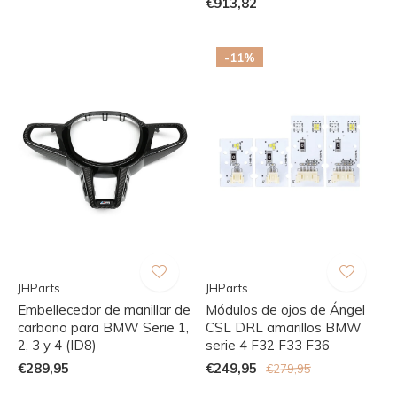
€913,82
-11%
JHParts
JHParts
Embellecedor de manillar de
Módulos de ojos de Ángel
carbono para BMW Serie 1,
CSL DRL amarillos BMW
2, 3 y 4 (ID8)
serie 4 F32 F33 F36
€289,95
€249,95
€279,95