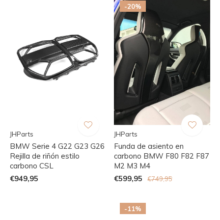
-20%
JHParts
JHParts
BMW Serie 4 G22 G23 G26
Funda de asiento en
Rejilla de riñón estilo
carbono BMW F80 F82 F87
carbono CSL
M2 M3 M4
€949,95
€599,95
€749,95
-11%