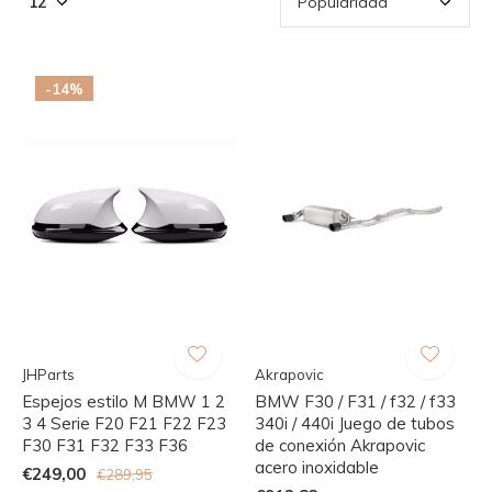
-14%
JHParts
Akrapovic
Espejos estilo M BMW 1 2
BMW F30 / F31 / f32 / f33
3 4 Serie F20 F21 F22 F23
340i / 440i Juego de tubos
F30 F31 F32 F33 F36
de conexión Akrapovic
acero inoxidable
€249,00
€289,95