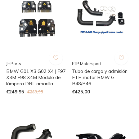
JHParts
FTP Motorsport
BMW G01 X3 G02 X4 | F97
Tubo de carga y admisión
X3M F98 X4M Módulo de
FTP motor BMW G
lámpara DRL amarilla
B48/B46
€249,95
€425,00
€269,95