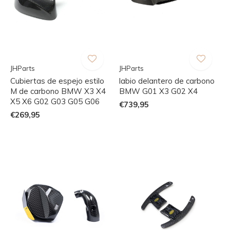
JHParts
JHParts
Cubiertas de espejo estilo
labio delantero de carbono
M de carbono BMW X3 X4
BMW G01 X3 G02 X4
X5 X6 G02 G03 G05 G06
€739,95
€269,95