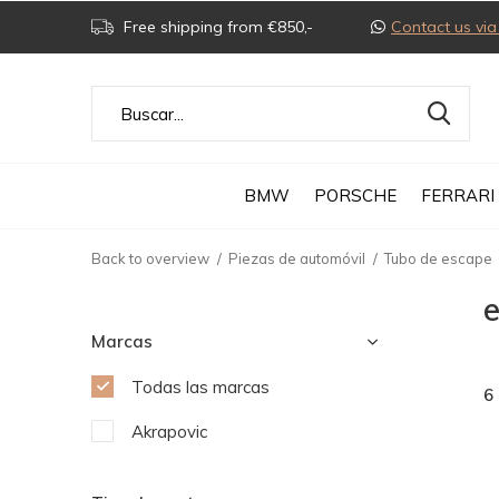
Free shipping from €850,-
Contact us v
BMW
PORSCHE
FERRARI
Back to overview
Piezas de automóvil
Tubo de escape
Marcas
Todas las marcas
6
Akrapovic