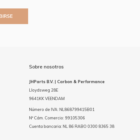
BIRSE
Sobre nosotros
JHParts B.V. | Carbon & Performance
Lloydsweg 28E
9641KK VEENDAM
Número de IVA: NL868799415B01
Nº Cám. Comercio: 99105306
Cuenta bancaria: NL 86 RABO 0300 8365 38