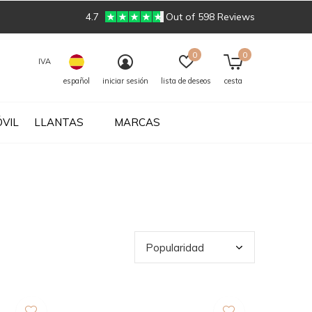
4.7
Out of 598 Reviews
0
0
IVA
español
iniciar sesión
lista de deseos
cesta
VIL
LLANTAS
MARCAS