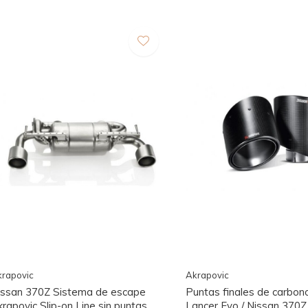
rapovic
Akrapovic
issan 370Z Sistema de escape
Puntas finales de carbono
rapovic Slip-on Line sin puntas
Lancer Evo / Nissan 370Z