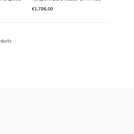
€1.786,00
oducts