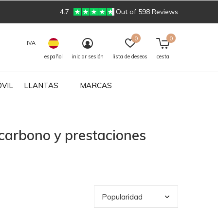
4.7
Out of 598 Reviews
0
0
IVA
español
iniciar sesión
lista de deseos
cesta
VIL
LLANTAS
MARCAS
carbono y prestaciones