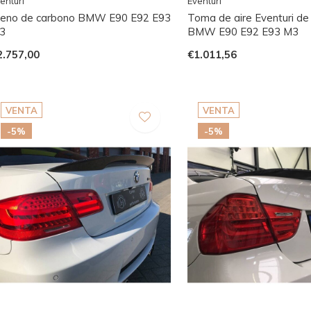
enturi
Eventuri
leno de carbono BMW E90 E92 E93
Toma de aire Eventuri de
3
BMW E90 E92 E93 M3
2.757,00
€1.011,56
VENTA
VENTA
-5%
-5%