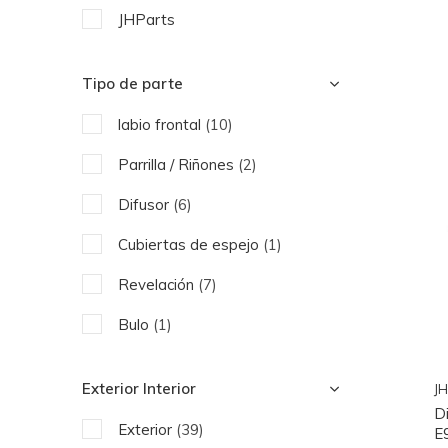
JHParts
Tipo de parte
labio frontal
(10)
Parrilla / Riñones
(2)
Difusor
(6)
Cubiertas de espejo
(1)
Revelación
(7)
Bulo
(1)
Faldones laterales
(3)
Exterior Interior
JH
pantalla lateral
(1)
D
Exterior
(39)
E
Capó
(1)