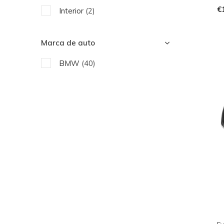
€
Interior
(2)
Partes del motor
(5)
Tubo de escape
(4)
Marca de auto
BMW
(40)