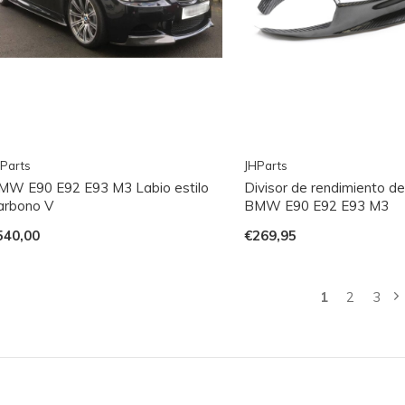
Parts
JHParts
MW E90 E92 E93 M3 Labio estilo
Divisor de rendimiento d
arbono V
BMW E90 E92 E93 M3
540,00
€269,95
1
2
3