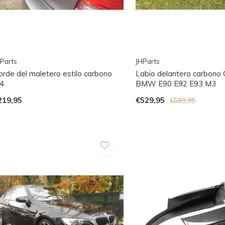
Parts
JHParts
orde del maletero estilo carbono
Labio delantero carbono
4
BMW E90 E92 E93 M3
219,95
€529,95
€599,95