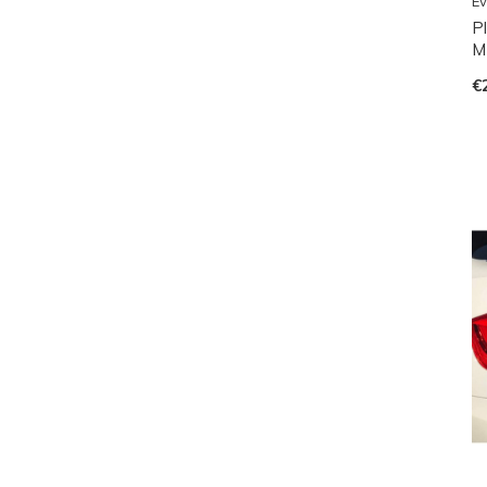
Ev
P
M
€