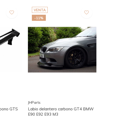
VENTA
-11%
JHParts
rbono GTS
Labio delantero carbono GT4 BMW
E90 E92 E93 M3