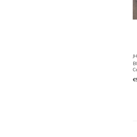
JH
B
C
€