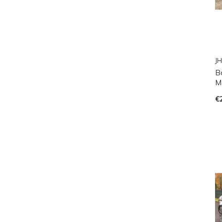
JH
B
M
€