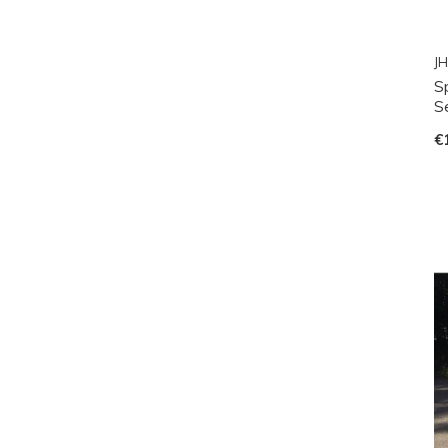
JH
S
S
€