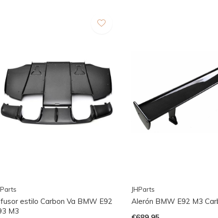
Parts
JHParts
ifusor estilo Carbon Va BMW E92
Alerón BMW E92 M3 Ca
93 M3
€689,95