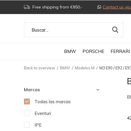
Free shipping from €850,-
Contact us v
BMW
PORSCHE
FERRARI
Back to overview
BMW
Modelos M
M3 E90 / E92 / E9
B
Marcas
B
Todas las marcas
Eventuri
4
IPE