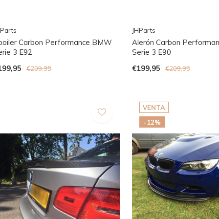
Parts
JHParts
poiler Carbon Performance BMW
Alerón Carbon Perform
erie 3 E92
Serie 3 E90
199,95
€199,95
€209,95
€209,95
VENTA
-12%