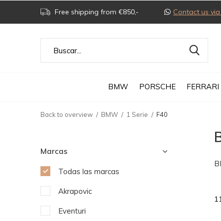
Free shipping from €850,-
Contact us v
BMW
PORSCHE
FERRARI
Back to overview
BMW
1 Serie
F40
B
Marcas
B
Todas las marcas
Akrapovic
1
Eventuri