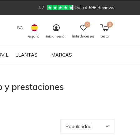
4.7
Out of 598 Reviews
0
0
IVA
español
iniciar sesión
lista de deseos
cesta
VIL
LLANTAS
MARCAS
 y prestaciones