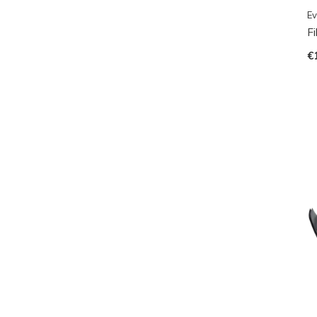
Ev
Fi
€