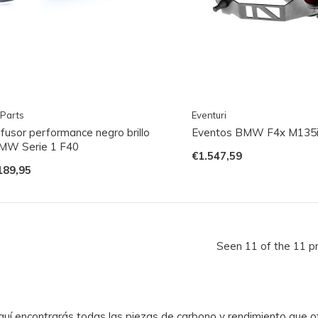
Parts
Eventuri
ifusor performance negro brillo
Eventos BMW F4x M135
MW Serie 1 F40
€1.547,59
189,95
Seen 11 of the 11 p
quí encontrarás todas las piezas de carbono y rendimiento que 