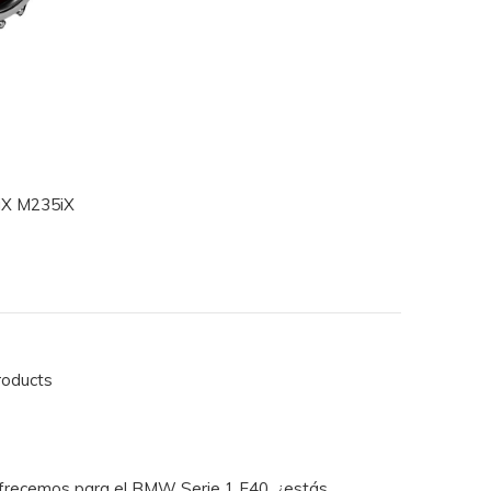
iX M235iX
roducts
ofrecemos para el BMW Serie 1 F40, ¿estás