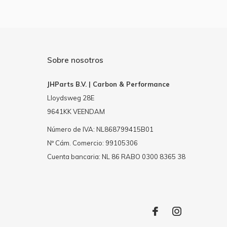
Sobre nosotros
JHParts B.V. | Carbon & Performance
Lloydsweg 28E
9641KK VEENDAM
Número de IVA: NL868799415B01
Nº Cám. Comercio: 99105306
Cuenta bancaria: NL 86 RABO 0300 8365 38