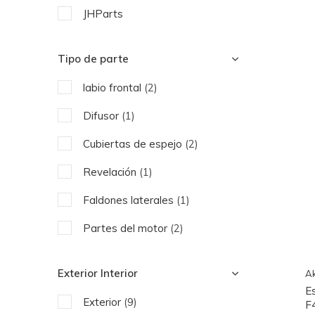
JHParts
Tipo de parte
labio frontal
(2)
Difusor
(1)
Cubiertas de espejo
(2)
Revelación
(1)
Faldones laterales
(1)
Partes del motor
(2)
Tubo de escape
(1)
Exterior Interior
Ak
E
Exterior
(9)
F