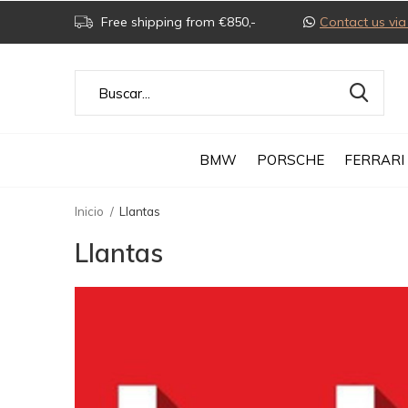
Free shipping from €850,-
Contact us v
BMW
PORSCHE
FERRARI
Inicio
Llantas
Llantas