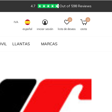
4.7
Out of 598 Reviews
0
0
IVA
español
iniciar sesión
lista de deseos
cesta
VIL
LLANTAS
MARCAS