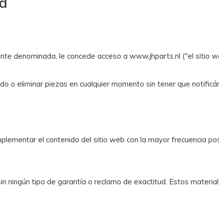
ad
e denominada, le concede acceso a www.jhparts.nl ("el sitio web"
do o eliminar piezas en cualquier momento sin tener que notificár
mplementar el contenido del sitio web con la mayor frecuencia pos
sin ningún tipo de garantía o reclamo de exactitud. Estos mater