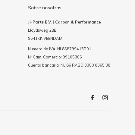
Sobre nosotros
JHParts B.V. | Carbon & Performance
Lloydsweg 28E
9641KK VEENDAM
Número de IVA: NL868799415B01
Nº Cám. Comercio: 99105306
Cuenta bancaria: NL 86 RABO 0300 8365 38