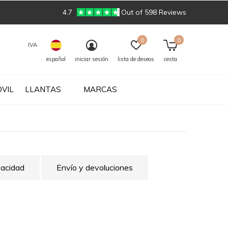
4.7
Out of 598 Reviews
0
0
IVA
español
iniciar sesión
lista de deseos
cesta
VIL
LLANTAS
MARCAS
ivacidad
Envío y devoluciones