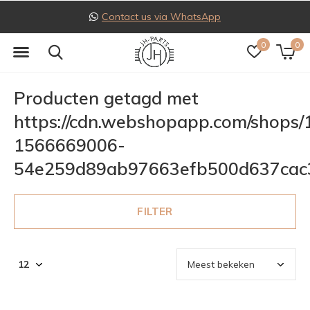
Contact us via WhatsApp
0
0
Producten getagd met
https://cdn.webshopapp.com/shops/
1566669006-
54e259d89ab97663efb500d637cac
FILTER