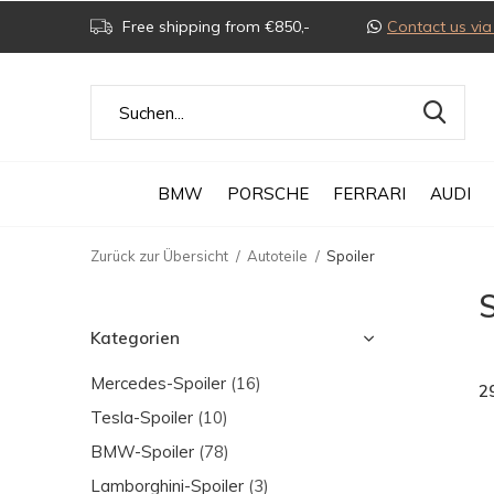
Free shipping from €850,-
Contact us v
BMW
PORSCHE
FERRARI
AUDI
Zurück zur Übersicht
Autoteile
Spoiler
S
Kategorien
Mercedes-Spoiler
(16)
2
Tesla-Spoiler
(10)
BMW-Spoiler
(78)
Lamborghini-Spoiler
(3)