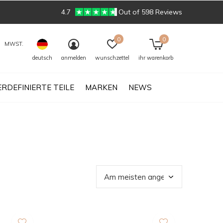
4.7
Out of 598 Reviews
0
0
MWST.
deutsch
anmelden
wunschzettel
ihr warenkorb
RDEFINIERTE TEILE
MARKEN
NEWS