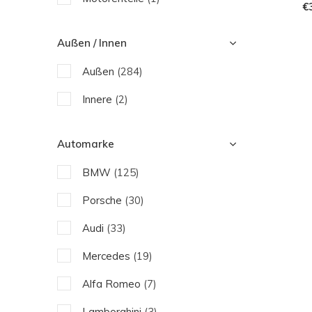
€
Revozport
Sforza
Außen / Innen
SooQoo
Außen
(284)
Urban Automotive
Innere
(2)
Vorsteiner
Automarke
Zyrus
BMW
(125)
Porsche
(30)
Audi
(33)
Mercedes
(19)
Alfa Romeo
(7)
Lamborghini
(3)