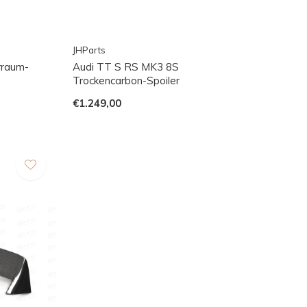
JHParts
rraum-
Audi TT S RS MK3 8S
Trockencarbon-Spoiler
€1.249,00