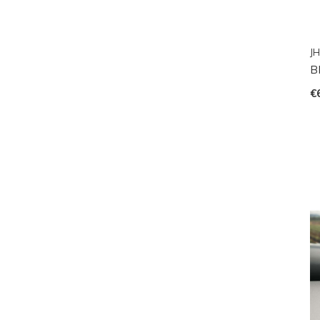
JH
B
€