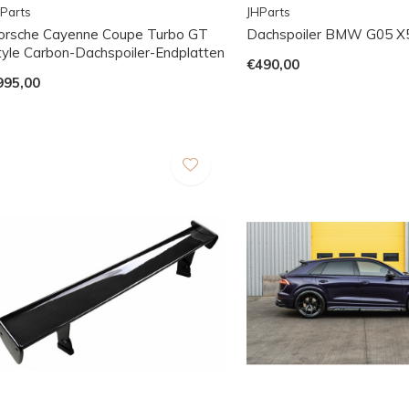
Parts
JHParts
orsche Cayenne Coupe Turbo GT
Dachspoiler BMW G05 X
tyle Carbon-Dachspoiler-Endplatten
€490,00
995,00