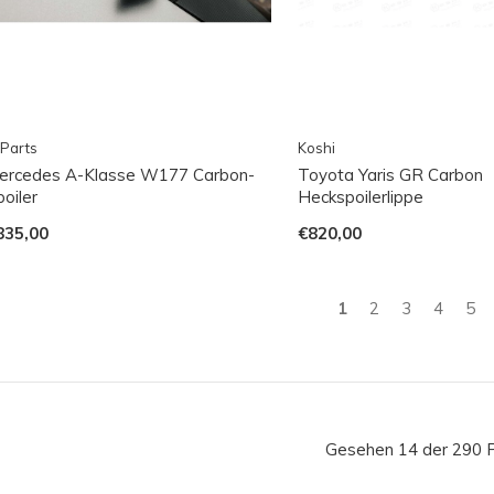
Parts
Koshi
ercedes A-Klasse W177 Carbon-
Toyota Yaris GR Carbon
oiler
Heckspoilerlippe
835,00
€820,00
1
2
3
4
5
Gesehen 14 der 290 