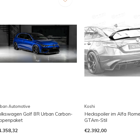
ban Automotive
Koshi
olkswagen Golf 8R Urban Carbon-
Heckspoiler im Alfa Rome
ippenpaket
GTAm-Stil
4.358,32
€2.392,00