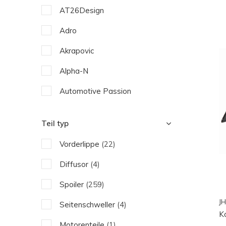
AT26Design
Adro
Akrapovic
Alpha-N
Automotive Passion
Capristo
Teil typ
Fabspeed Motorsport
Vorderlippe
(22)
IMP-Performance
Diffusor
(4)
JHParts
Spoiler
(259)
Koshi
JH
Seitenschweller
(4)
Novitec
K
Motorenteile
(1)