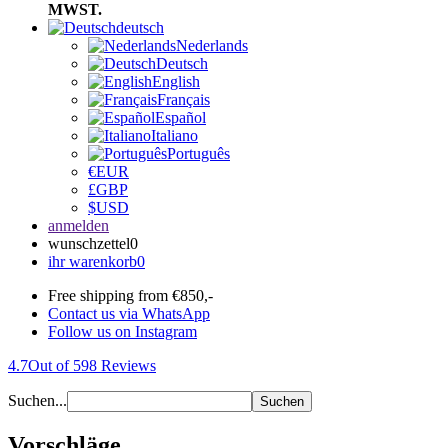
MWST.
deutsch
Nederlands
Deutsch
English
Français
Español
Italiano
Português
€
EUR
£
GBP
$
USD
anmelden
wunschzettel
0
ihr warenkorb
0
Free shipping from €850,-
Contact us via WhatsApp
Follow us on Instagram
4.7
Out of 598 Reviews
Suchen...
Suchen
Vorschläge