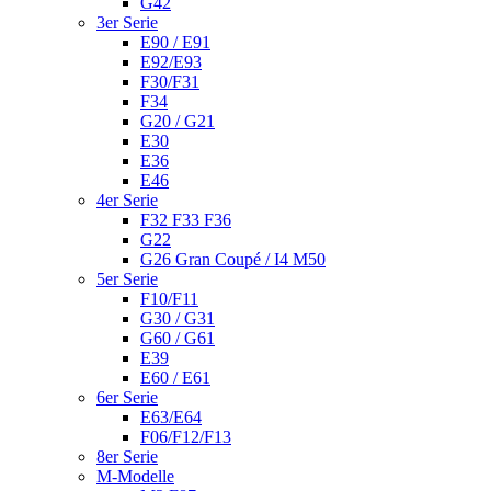
G42
3er Serie
E90 / E91
E92/E93
F30/F31
F34
G20 / G21
E30
E36
E46
4er Serie
F32 F33 F36
G22
G26 Gran Coupé / I4 M50
5er Serie
F10/F11
G30 / G31
G60 / G61
E39
E60 / E61
6er Serie
E63/E64
F06/F12/F13
8er Serie
M-Modelle