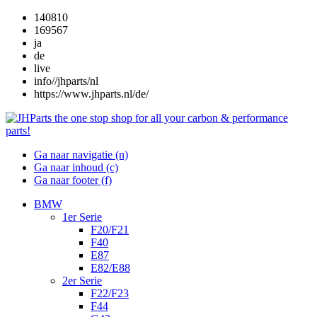
140810
169567
ja
de
live
info//jhparts/nl
https://www.jhparts.nl/de/
Ga naar navigatie (n)
Ga naar inhoud (c)
Ga naar footer (f)
BMW
1er Serie
F20/F21
F40
E87
E82/E88
2er Serie
F22/F23
F44