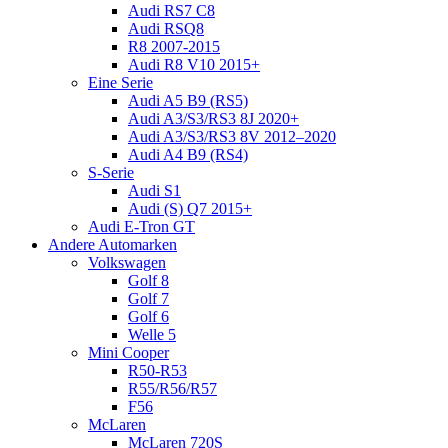
Audi RS7 C8
Audi RSQ8
R8 2007-2015
Audi R8 V10 2015+
Eine Serie
Audi A5 B9 (RS5)
Audi A3/S3/RS3 8J 2020+
Audi A3/S3/RS3 8V 2012–2020
Audi A4 B9 (RS4)
S-Serie
Audi S1
Audi (S) Q7 2015+
Audi E-Tron GT
Andere Automarken
Volkswagen
Golf 8
Golf 7
Golf 6
Welle 5
Mini Cooper
R50-R53
R55/R56/R57
F56
McLaren
McLaren 720S