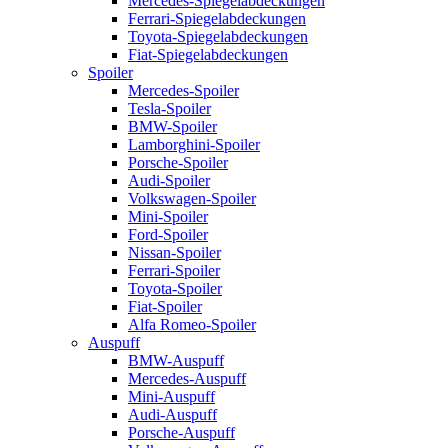
Mercedes-Spiegelabdeckungen
Ferrari-Spiegelabdeckungen
Toyota-Spiegelabdeckungen
Fiat-Spiegelabdeckungen
Spoiler
Mercedes-Spoiler
Tesla-Spoiler
BMW-Spoiler
Lamborghini-Spoiler
Porsche-Spoiler
Audi-Spoiler
Volkswagen-Spoiler
Mini-Spoiler
Ford-Spoiler
Nissan-Spoiler
Ferrari-Spoiler
Toyota-Spoiler
Fiat-Spoiler
Alfa Romeo-Spoiler
Auspuff
BMW-Auspuff
Mercedes-Auspuff
Mini-Auspuff
Audi-Auspuff
Porsche-Auspuff