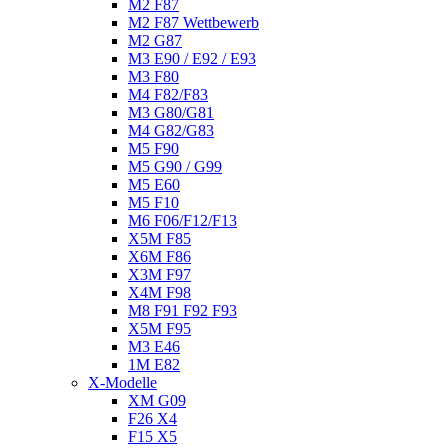
M2 F87
M2 F87 Wettbewerb
M2 G87
M3 E90 / E92 / E93
M3 F80
M4 F82/F83
M3 G80/G81
M4 G82/G83
M5 F90
M5 G90 / G99
M5 E60
M5 F10
M6 F06/F12/F13
X5M F85
X6M F86
X3M F97
X4M F98
M8 F91 F92 F93
X5M F95
M3 E46
1M E82
X-Modelle
XM G09
F26 X4
F15 X5