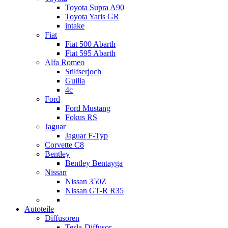
Toyota Supra A90
Toyota Yaris GR
intake
Fiat
Fiat 500 Abarth
Fiat 595 Abarth
Alfa Romeo
Stilfserjoch
Guilia
4c
Ford
Ford Mustang
Fokus RS
Jaguar
Jaguar F-Typ
Corvette C8
Bentley
Bentley Bentayga
Nissan
Nissan 350Z
Nissan GT-R R35
Autoteile
Diffusoren
Tesla-Diffusor