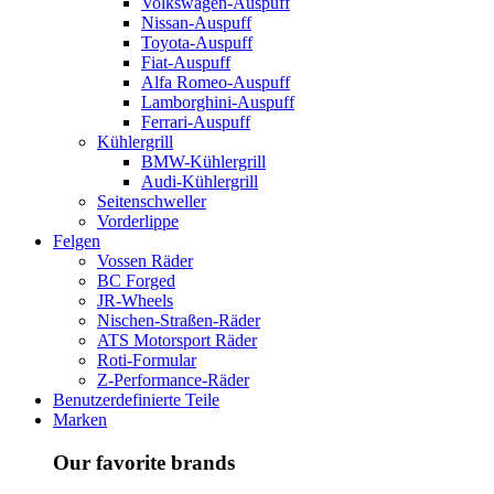
Volkswagen-Auspuff
Nissan-Auspuff
Toyota-Auspuff
Fiat-Auspuff
Alfa Romeo-Auspuff
Lamborghini-Auspuff
Ferrari-Auspuff
Kühlergrill
BMW-Kühlergrill
Audi-Kühlergrill
Seitenschweller
Vorderlippe
Felgen
Vossen Räder
BC Forged
JR-Wheels
Nischen-Straßen-Räder
ATS Motorsport Räder
Roti-Formular
Z-Performance-Räder
Benutzerdefinierte Teile
Marken
Our favorite brands