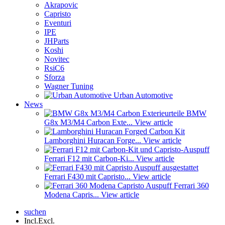
Akrapovic
Capristo
Eventuri
IPE
JHParts
Koshi
Novitec
RsiC6
Sforza
Wagner Tuning
Urban Automotive
News
BMW
G8x M3/M4 Carbon Exte...
View article
Lamborghini Huracan Forge...
View article
Ferrari F12 mit Carbon-Ki...
View article
Ferrari F430 mit Capristo...
View article
Ferrari 360
Modena Capris...
View article
suchen
Incl.
Excl.