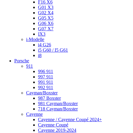
F16 X6
G01 X3
G02 X4
G05 X5
G06 X6
G07 X7
IX3
i-Modelle
i4 G26
i5 G60 / I5 G61
i8
Porsche
911
996 911
997 911
991 911
992 911
Cayman/Boxster
987 Boxster
981 Cayman/Boxster
718 Cayman/Boxster
Cayenne
Cayenne / Cayenne Coupé 2024+
Cayenne Coupé
Cayenne 2019-2024