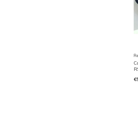
R
C
R
€