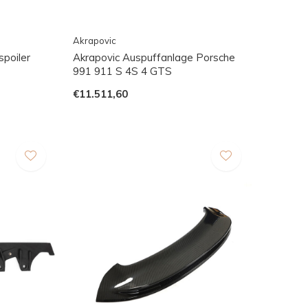
Akrapovic
poiler
Akrapovic Auspuffanlage Porsche
991 911 S 4S 4 GTS
€11.511,60