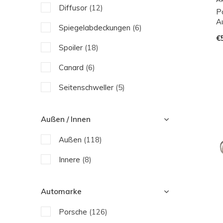
Diffusor
(12)
P
IPE
A
Spiegelabdeckungen
(6)
JHParts
€
Spoiler
(18)
Koshi
Canard
(6)
Revozport
Seitenschweller
(5)
Sforza
Seitenwand
(11)
Wagner Tuning
Außen / Innen
Motorhaube
(7)
Außen
(118)
Motorenteile
(12)
Innere
(8)
Auspuff
(32)
Automarke
Porsche
(126)