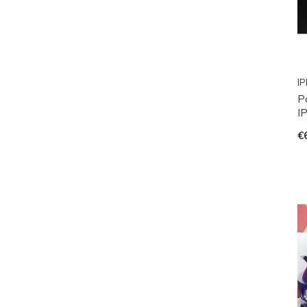
IP
P
I
€