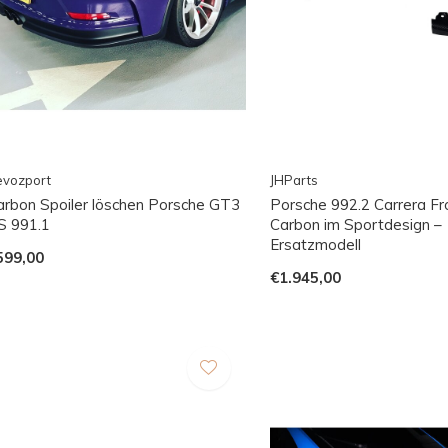
evozport
JHParts
arbon Spoiler löschen Porsche GT3
Porsche 992.2 Carrera Fr
S 991.1
Carbon im Sportdesign –
Ersatzmodell
599,00
€1.945,00