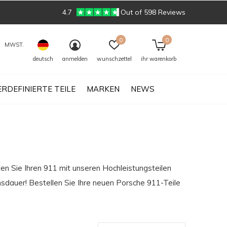
4.7
Out of 598 Reviews
0
0
MWST.
deutsch
anmelden
wunschzettel
ihr warenkorb
RDEFINIERTE TEILE
MARKEN
NEWS
n Sie Ihren 911 mit unseren Hochleistungsteilen
nsdauer! Bestellen Sie Ihre neuen Porsche 911-Teile