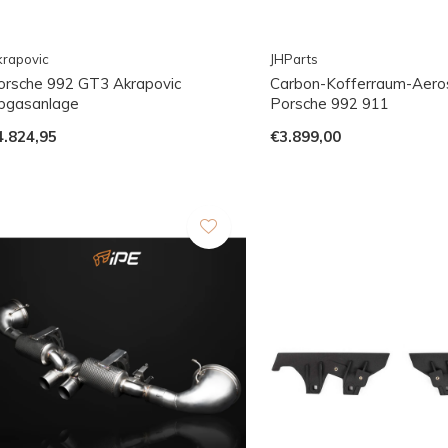
rapovic
JHParts
orsche 992 GT3 Akrapovic
Carbon-Kofferraum-Aeros
bgasanlage
Porsche 992 911
4.824,95
€3.899,00