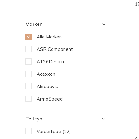
1
Marken
Alle Marken
ASR Component
AT26Design
Acexxon
Akrapovic
ArmaSpeed
Capristo
Teil typ
Eventuri
Vorderlippe
(12)
Fabspeed Motorsport
Ak