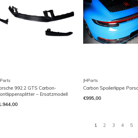
Parts
JHParts
orsche 992.2 GTS Carbon-
Carbon Spoilerlippe Pors
ontlippensplitter – Ersatzmodell
€995,00
1.944,00
1
2
3
4
5