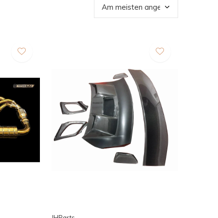
JHParts