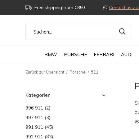
Free shipping from €850,-
Contact us v
BMW
PORSCHE
FERRARI
AUDI
Zurück zur Übersicht
Porsche
911
P
Kategorien
S
996 911
(2)
a
997 911
(3)
sc
991 911
(45)
992 911
(83)