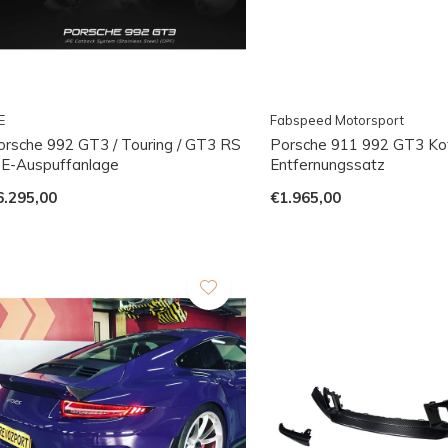
E
Fabspeed Motorsport
orsche 992 GT3 / Touring / GT3 RS
Porsche 911 992 GT3 Kot
PE-Auspuffanlage
Entfernungssatz
6.295,00
€1.965,00