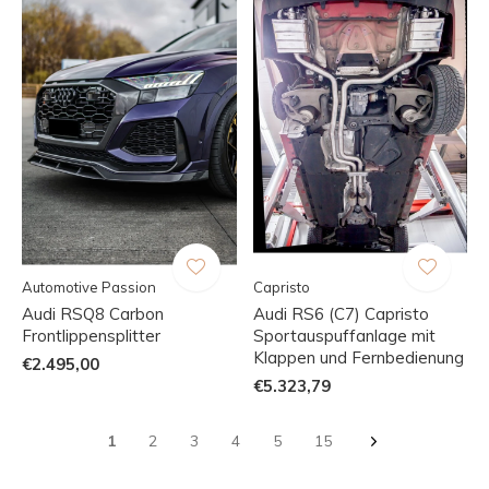
Automotive Passion
Capristo
Audi RSQ8 Carbon
Audi RS6 (C7) Capristo
Frontlippensplitter
Sportauspuffanlage mit
Klappen und Fernbedienung
€2.495,00
€5.323,79
1
2
3
4
5
15