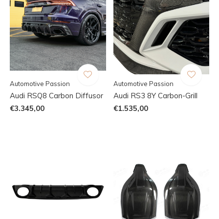
Automotive Passion
Automotive Passion
Audi RSQ8 Carbon Diffusor
Audi RS3 8Y Carbon-Grill
€3.345,00
€1.535,00