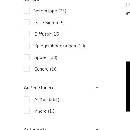
Eventuri
|
Vorderlippe
(31)
€
Fabspeed Motorsport
Grill / Nieren
(5)
Future Design
Diffusor
(25)
IPE
Spiegelabdeckungen
(13)
JHParts
Spoiler
(38)
Koshi
Canard
(10)
Revozport
Seitenschweller
(10)
Sforza
Außen / Innen
Seitenwand
(19)
TECHART
Außen
(261)
Motorhaube
(11)
Wagner Tuning
Innere
(13)
Motorenteile
(20)
Zyrus
Auspuff
(93)
Automarke