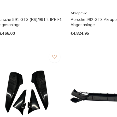
E
Akrapovic
orsche 991 GT3 (RS)/991.2 IPE F1
Porsche 992 GT3 Akrapo
bgasanlage
Abgasanlage
8.466,00
€4.824,95