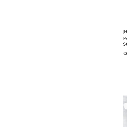
JH
P
S
€