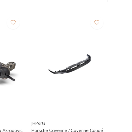
JHParts
S Akrapovic
Porsche Cayenne / Cayenne Coupé