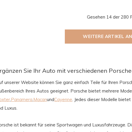
Gesehen 14 der 280 
WEITERE ARTIKEL A
rgänzen Sie Ihr Auto mit verschiedenen Porsche
f unserer Website können Sie ganz einfach Teile für Ihren Porsch
ußenbereich Ihres Autos geeignet. Porsche bietet mehrere Model
oxter
,
Panamera
,
Macan
und
Cayenne
. Jedes dieser Modelle biete
nd Luxus.
orsche ist bekannt für seine Sportwagen und Luxusfahrzeuge. Die