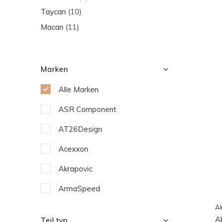
Taycan
(10)
Macan
(11)
Marken
Alle Marken
ASR Component
AT26Design
Acexxon
Akrapovic
ArmaSpeed
Ak
Capristo
A
Teil typ