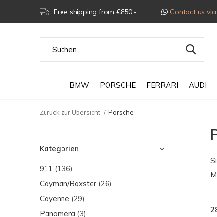
Free shipping from €850,-
Contact us v
BMW
PORSCHE
FERRARI
AUDI
Zurück zur Übersicht
Porsche
P
Kategorien
Si
911
(136)
M
Cayman/Boxster
(26)
Cayenne
(29)
2
Panamera
(3)