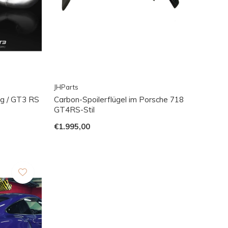
JHParts
ng / GT3 RS
Carbon-Spoilerflügel im Porsche 718
GT4RS-Stil
€1.995,00