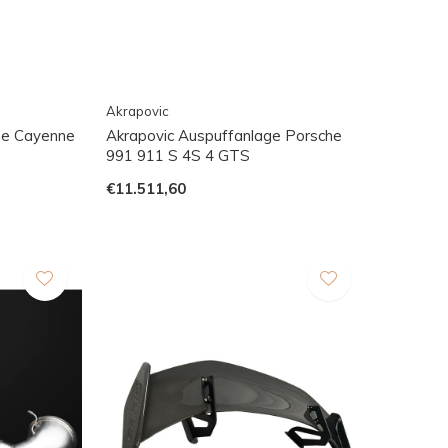
Akrapovic
che Cayenne
Akrapovic Auspuffanlage Porsche
991 911 S 4S 4 GTS
€11.511,60