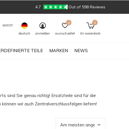
4.7
Out of 598 Reviews
0
0
MWST.
deutsch
anmelden
wunschzettel
ihr warenkorb
RDEFINIERTE TEILE
MARKEN
NEWS
 sind Sie genau richtig! Ersatzteile sind für die
können wir auch Zentralverschlussfelgen liefern!