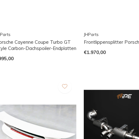
Parts
JHParts
orsche Cayenne Coupe Turbo GT
Frontlippensplitter Pors
tyle Carbon-Dachspoiler-Endplatten
€1.970,00
995,00