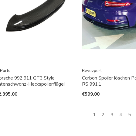
Parts
Revozport
orsche 992 911 GT3 Style
Carbon Spoiler löschen 
ntenschwanz-Heckspoilerflügel
RS 991.1
2.395,00
€599,00
1
2
3
4
5