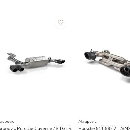
rapovic
Akrapovic
krapovic Porsche Cayenne / S | GTS
Porsche 911 992.2 T/S/4