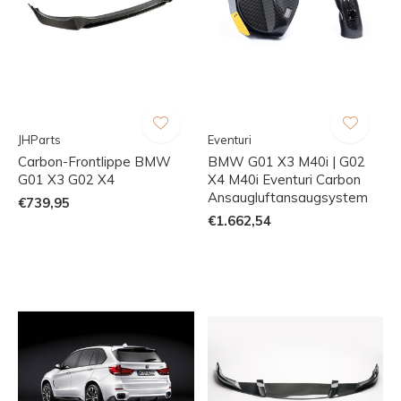
JHParts
Eventuri
Carbon-Frontlippe BMW
BMW G01 X3 M40i | G02
G01 X3 G02 X4
X4 M40i Eventuri Carbon
Ansaugluftansaugsystem
€739,95
€1.662,54