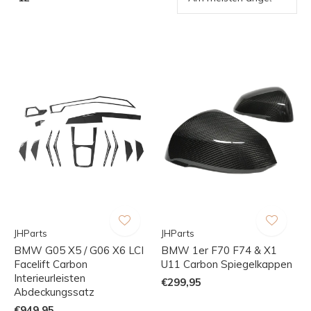
JHParts
JHParts
BMW G05 X5 / G06 X6 LCI
BMW 1er F70 F74 & X1
Facelift Carbon
U11 Carbon Spiegelkappen
Interieurleisten
€299,95
Abdeckungssatz
€949,95