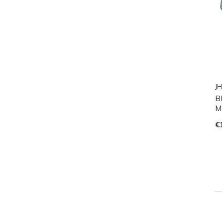
JH
B
M
€