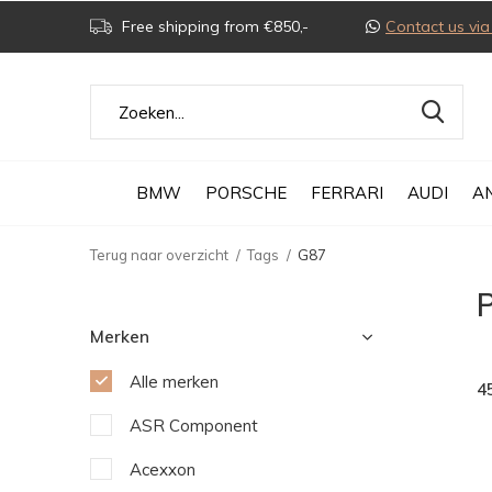
Free shipping from €850,-
Contact us v
BMW
PORSCHE
FERRARI
AUDI
A
Terug naar overzicht
Tags
G87
Merken
Alle merken
4
ASR Component
Acexxon