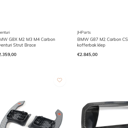
enturi
JHParts
MW G8X M2 M3 M4 Carbon
BMW G87 M2 Carbon CSL
enturi Strut Brace
kofferbak klep
2.359,00
€2.845,00