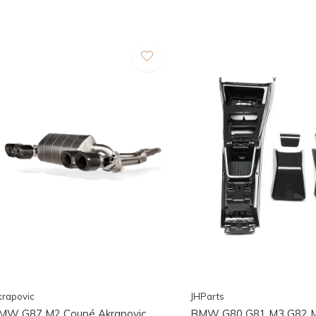
rapovic
JHParts
MW G87 M2 Coupé Akrapovic
BMW G80 G81 M3 G82 