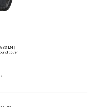
G83 M4 |
ound cover
roducts