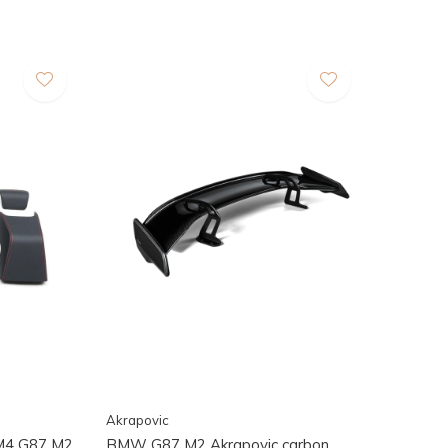
Akrapovic
M4 G87 M2
BMW G87 M2 Akrapovic carbon