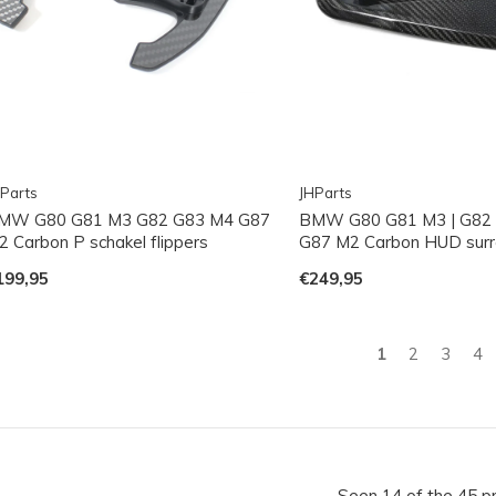
Parts
JHParts
MW G80 G81 M3 G82 G83 M4 G87
BMW G80 G81 M3 | G82 
2 Carbon P schakel flippers
G87 M2 Carbon HUD surr
199,95
€249,95
1
2
3
4
Seen 14 of the 45 p