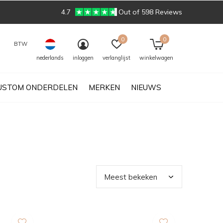
4.7
Out of 598 Reviews
0
0
BTW
nederlands
inloggen
verlanglijst
winkelwagen
USTOM ONDERDELEN
MERKEN
NIEUWS