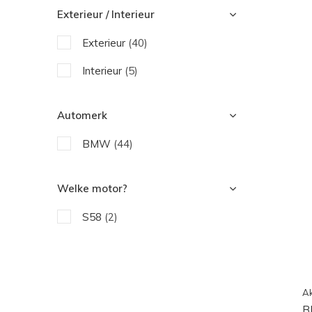
Exterieur / Interieur
Zijscherm
(2)
Exterieur
(40)
Motor delen
(6)
Interieur
(5)
Uitlaat
(3)
Automerk
BMW
(44)
Welke motor?
S58
(2)
Ak
B