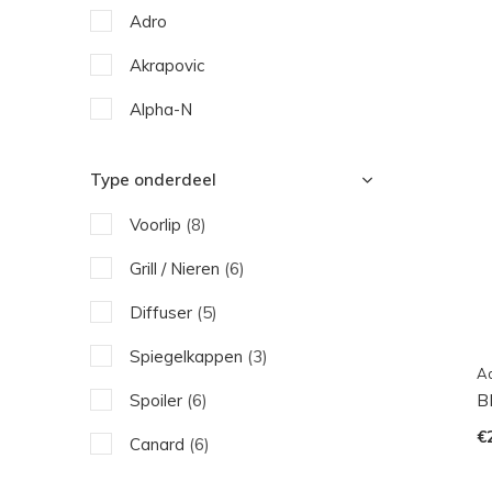
Adro
Akrapovic
Alpha-N
Eventuri
Type onderdeel
FTP Motorsport
Voorlip
(8)
IPE
Grill / Nieren
(6)
JHParts
Diffuser
(5)
Sterckenn
Spiegelkappen
(3)
A
B
Spoiler
(6)
€
Canard
(6)
Side Skirts
(5)