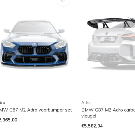
dro
Adro
MW G87 M2 Adro voorbumper set
BMW G87 M2 Adro carbon
vleugel
2.965,00
€5.582,94