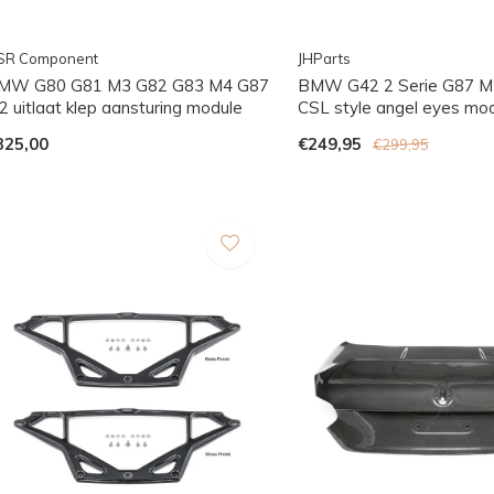
SR Component
JHParts
MW G80 G81 M3 G82 G83 M4 G87
BMW G42 2 Serie G87 M
2 uitlaat klep aansturing module
CSL style angel eyes mo
325,00
€249,95
€299,95