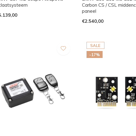
itlaatsysteem
Carbon CS / CSL middenc
paneel
5.139,00
€2.540,00
SALE
-17%