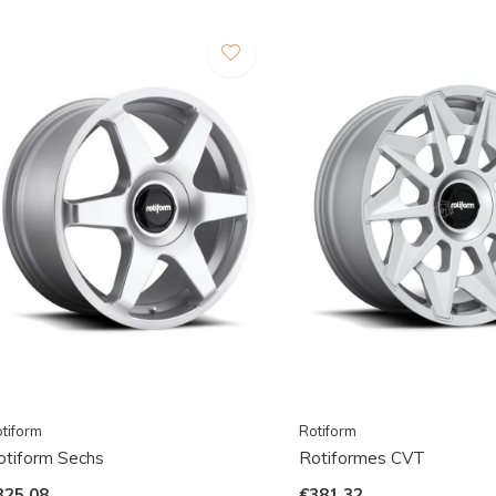
tiform
Rotiform
otiform Sechs
Rotiformes CVT
325,08
€381,32