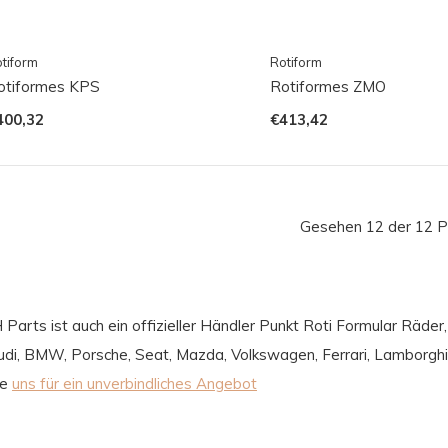
tiform
Rotiform
otiformes KPS
Rotiformes ZMO
400,32
€413,42
Gesehen 12 der 12 P
 Parts ist auch ein offizieller Händler Punkt Roti Formular Räde
udi, BMW, Porsche, Seat, Mazda, Volkswagen, Ferrari, Lamborgh
ie
uns für ein unverbindliches Angebot