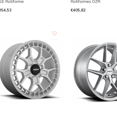
SE Rotiforme
Rotiformes OZR
354,53
€405,82