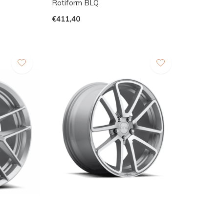
Rotiform BLQ
€411,40