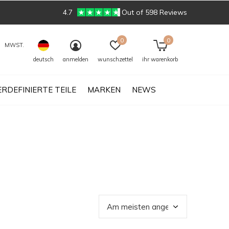
4.7
Out of 598 Reviews
0
0
MWST.
deutsch
anmelden
wunschzettel
ihr warenkorb
RDEFINIERTE TEILE
MARKEN
NEWS