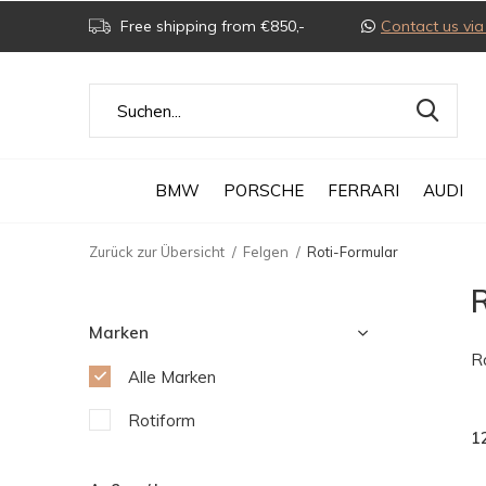
Free shipping from €850,-
Contact us v
BMW
PORSCHE
FERRARI
AUDI
Zurück zur Übersicht
Felgen
Roti-Formular
R
Marken
R
Alle Marken
Rotiform
1