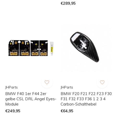
€289,95
JHParts
JHParts
BMW F40 1er F44 2er
BMW F20 F21 F22 F23 F30
gelbe CSL DRL Angel Eyes-
F31 F32 F33 F36 1 2 3 4
Module
Carbon-Schalthebel
€249,95
€64,95