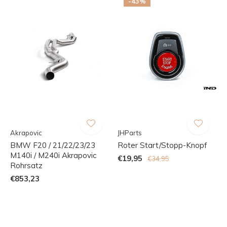
-43%
Akrapovic
JHParts
BMW F20 / 21/22/23/23
Roter Start/Stopp-Knopf
M140i / M240i Akrapovic
€19,95
€34,95
Rohrsatz
€853,23