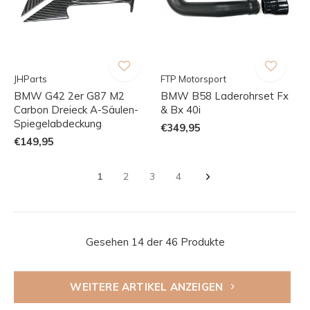
JHParts
FTP Motorsport
BMW G42 2er G87 M2
BMW B58 Laderohrset Fx
Carbon Dreieck A-Säulen-
& Bx 40i
Spiegelabdeckung
€349,95
€149,95
1
2
3
4
Gesehen 14 der 46 Produkte
WEITERE ARTIKEL ANZEIGEN