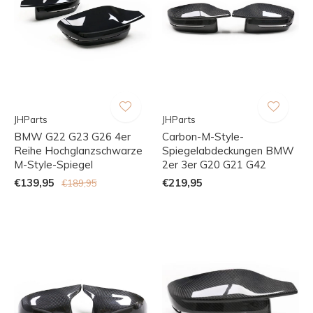
JHParts
JHParts
BMW G22 G23 G26 4er
Carbon-M-Style-
Reihe Hochglanzschwarze
Spiegelabdeckungen BMW
M-Style-Spiegel
2er 3er G20 G21 G42
€139,95
€219,95
€189,95