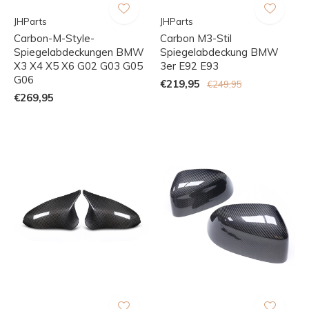
JHParts
JHParts
Carbon-M-Style-
Carbon M3-Stil
Spiegelabdeckungen BMW
Spiegelabdeckung BMW
X3 X4 X5 X6 G02 G03 G05
3er E92 E93
G06
€219,95
€249,95
€269,95