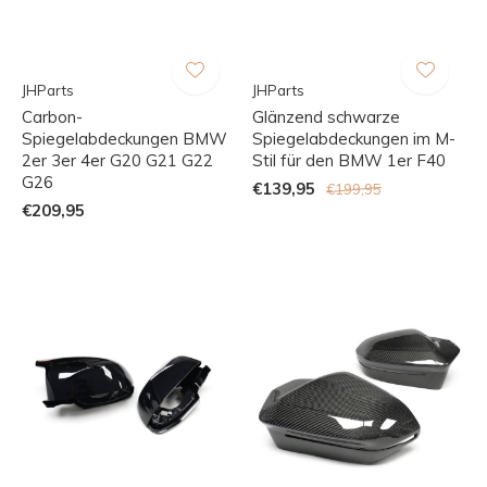
JHParts
JHParts
Carbon-
Glänzend schwarze
Spiegelabdeckungen BMW
Spiegelabdeckungen im M-
2er 3er 4er G20 G21 G22
Stil für den BMW 1er F40
G26
€139,95
€199,95
€209,95