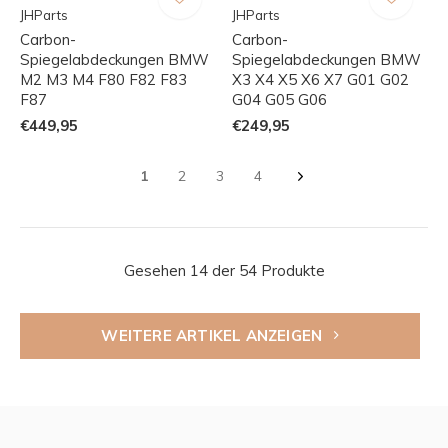
JHParts
JHParts
Carbon-
Carbon-
Spiegelabdeckungen BMW
Spiegelabdeckungen BMW
M2 M3 M4 F80 F82 F83
X3 X4 X5 X6 X7 G01 G02
F87
G04 G05 G06
€449,95
€249,95
1
2
3
4
Gesehen 14 der 54 Produkte
WEITERE ARTIKEL ANZEIGEN