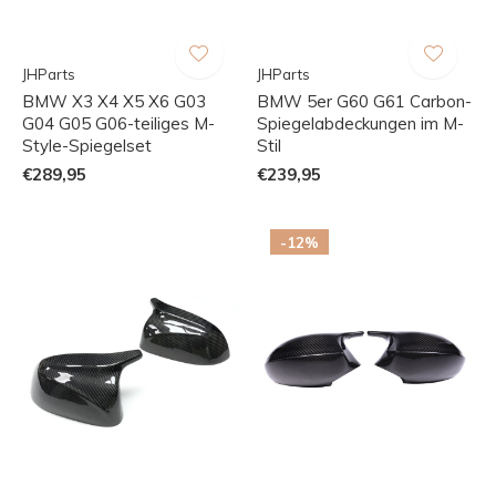
JHParts
JHParts
BMW X3 X4 X5 X6 G03
BMW 5er G60 G61 Carbon-
G04 G05 G06-teiliges M-
Spiegelabdeckungen im M-
Style-Spiegelset
Stil
€289,95
€239,95
-12%