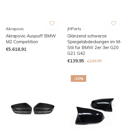
Akrapovic
JHParts
Akrapovic Auspuff BMW
Glänzend schwarze
M2 Competition
Spiegelabdeckungen im M-
Stil für BMW 2er 3er G20
€5.618,91
G21 G42
€139,95
€199,95
-30%