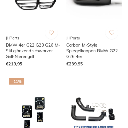
JHParts
JHParts
BMW 4er G22 G23 G26 M-
Carbon M-Style
Stil glänzend schwarzer
Spiegelkappen BMW G22
Grill-Nierengrill
G26 4er
€219,95
€239,95
-11%