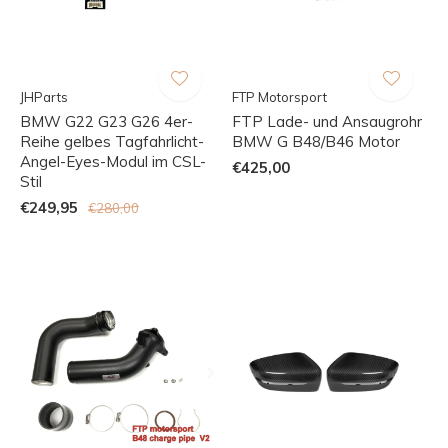
JHParts
FTP Motorsport
BMW G22 G23 G26 4er-
FTP Lade- und Ansaugrohr
Reihe gelbes Tagfahrlicht-
BMW G B48/B46 Motor
Angel-Eyes-Modul im CSL-
€425,00
Stil
€249,95
€280,00