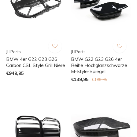
JHParts
JHParts
BMW 4er G22 G23 G26
BMW G22 G23 G26 4er
Carbon CSL Style Grill Niere
Reihe Hochglanzschwarze
M-Style-Spiegel
€949,95
€139,95
€189,95