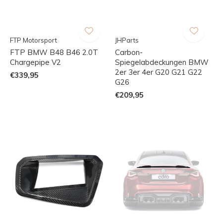
FTP Motorsport
JHParts
FTP BMW B48 B46 2.0T
Carbon-
Chargepipe V2
Spiegelabdeckungen BMW
2er 3er 4er G20 G21 G22
€339,95
G26
€209,95