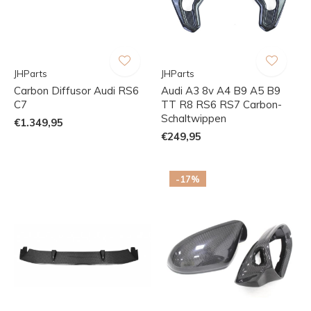
JHParts
JHParts
Carbon Diffusor Audi RS6
Audi A3 8v A4 B9 A5 B9
C7
TT R8 RS6 RS7 Carbon-
Schaltwippen
€1.349,95
€249,95
-17%