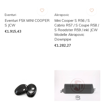
Eventuri
Akrapovic
Eventuri F5X MINI COOPER
Mini Cooper S R56 / S
S JCW
Cabrio R57 / S Coupe R58 /
S Roadster R59 / inkl. JCW
€1.915,43
Modelle Akrapovic
Downpipe
€1.282,27