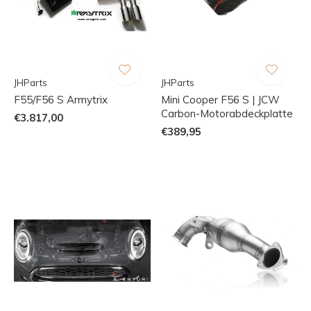
JHParts
JHParts
F55/F56 S Armytrix
Mini Cooper F56 S | JCW
Carbon-Motorabdeckplatte
€3.817,00
€389,95