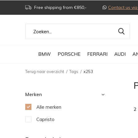
Free shipping from €850,-
Contact us v
BMW
PORSCHE
FERRARI
AUDI
A
Terug naar overzicht
Tags
x253
Merken
Alle merken
2
Capristo