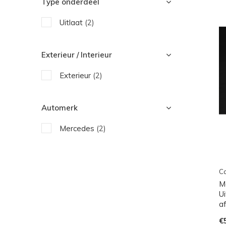
Type onderdeel
Uitlaat
(2)
Exterieur / Interieur
Exterieur
(2)
Automerk
Mercedes
(2)
Ca
M
U
a
€