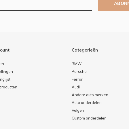
ABON
count
Categorieën
ren
BMW
ellingen
Porsche
nglijst
Ferrari
 producten
Audi
Andere auto merken
Auto onderdelen
Velgen
Custom onderdelen