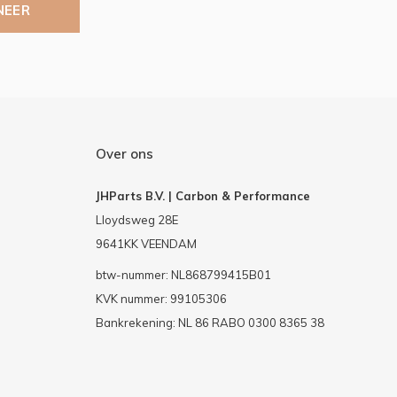
NEER
Over ons
JHParts B.V. | Carbon & Performance
Lloydsweg 28E
9641KK VEENDAM
btw-nummer: NL868799415B01
KVK nummer: 99105306
Bankrekening: NL 86 RABO 0300 8365 38