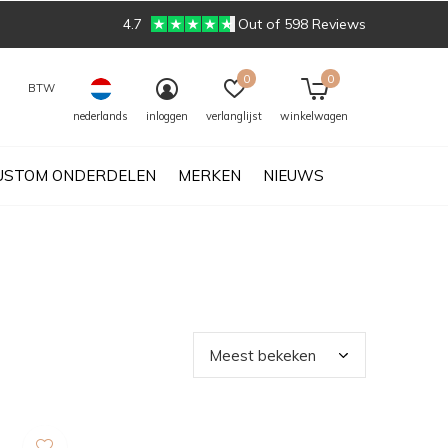
4.7
Out of 598 Reviews
0
0
BTW
nederlands
inloggen
verlanglijst
winkelwagen
USTOM ONDERDELEN
MERKEN
NIEUWS