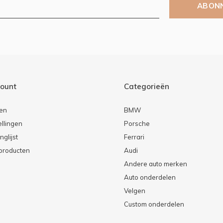
ABON
count
Categorieën
ren
BMW
ellingen
Porsche
nglijst
Ferrari
 producten
Audi
Andere auto merken
Auto onderdelen
Velgen
Custom onderdelen