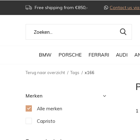
Free shipping from €850,-
Contact us v
BMW
PORSCHE
FERRARI
AUDI
A
Terug naar overzicht
Tags
x166
Merken
Alle merken
1
Capristo