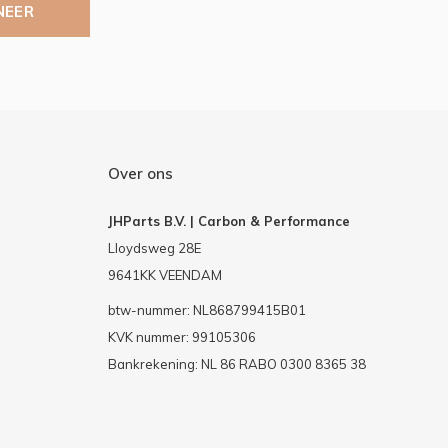
NEER
Over ons
JHParts B.V. | Carbon & Performance
Lloydsweg 28E
9641KK VEENDAM
btw-nummer: NL868799415B01
KVK nummer: 99105306
Bankrekening: NL 86 RABO 0300 8365 38