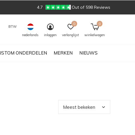
4.7
Out of 598 Reviews
0
0
BTW
nederlands
inloggen
verlanglijst
winkelwagen
USTOM ONDERDELEN
MERKEN
NIEUWS