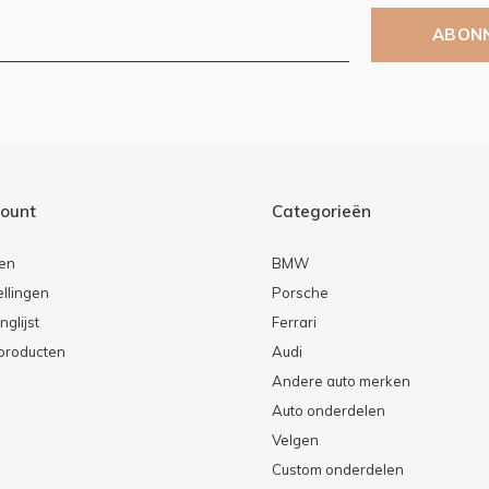
ABON
count
Categorieën
ren
BMW
ellingen
Porsche
nglijst
Ferrari
 producten
Audi
Andere auto merken
Auto onderdelen
Velgen
Custom onderdelen