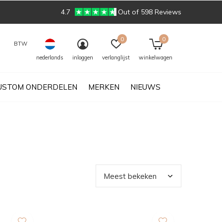
4.7
Out of 598 Reviews
0
0
BTW
nederlands
inloggen
verlanglijst
winkelwagen
USTOM ONDERDELEN
MERKEN
NIEUWS