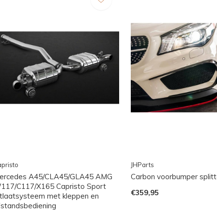
pristo
JHParts
ercedes A45/CLA45/GLA45 AMG
Carbon voorbumper splitt
117/C117/X165 Capristo Sport
€359,95
itlaatsysteem met kleppen en
fstandsbediening