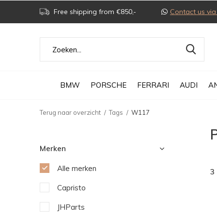
Free shipping from €850,-
Contact us v
BMW
PORSCHE
FERRARI
AUDI
A
Terug naar overzicht
Tags
W117
Merken
Alle merken
3
Capristo
JHParts