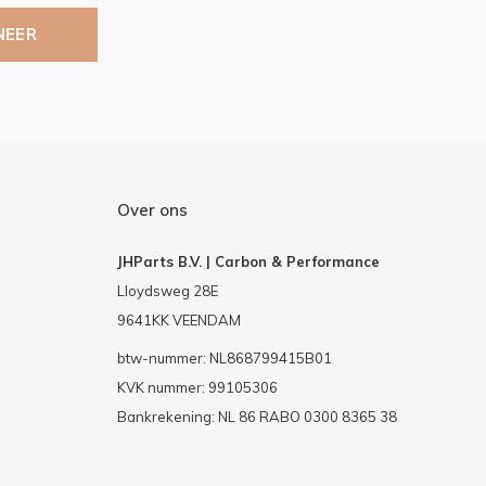
NEER
Over ons
JHParts B.V. | Carbon & Performance
Lloydsweg 28E
9641KK VEENDAM
btw-nummer: NL868799415B01
KVK nummer: 99105306
Bankrekening: NL 86 RABO 0300 8365 38