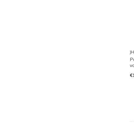
JH
P
vo
€