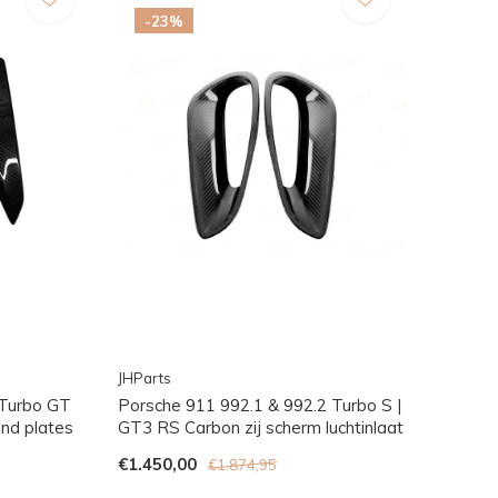
-23%
JHParts
Turbo GT
Porsche 911 992.1 & 992.2 Turbo S |
end plates
GT3 RS Carbon zij scherm luchtinlaat
€1.450,00
€1.874,95