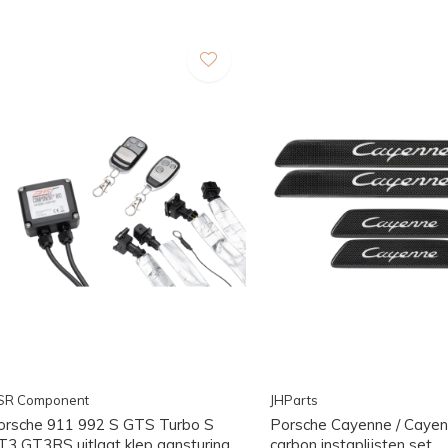
SR Component
JHParts
orsche 911 992 S GTS Turbo S
Porsche Cayenne / Caye
T3 GT3RS uitlaat klep aansturing
carbon instaplijsten set