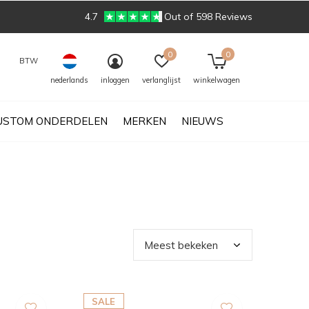
4.7
Out of 598 Reviews
0
0
BTW
nederlands
inloggen
verlanglijst
winkelwagen
USTOM ONDERDELEN
MERKEN
NIEUWS
SALE