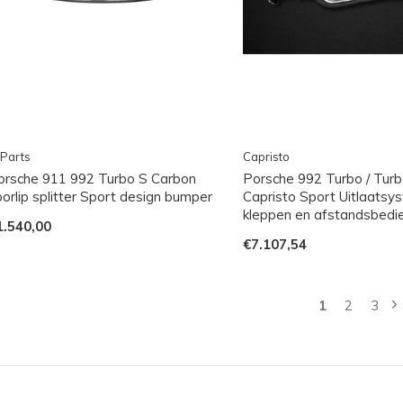
Parts
Capristo
orsche 911 992 Turbo S Carbon
Porsche 992 Turbo / Turb
orlip splitter Sport design bumper
Capristo Sport Uitlaats
kleppen en afstandsbedi
1.540,00
€7.107,54
1
2
3