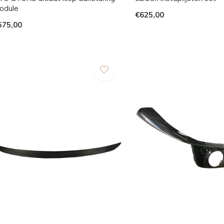
odule
€625,00
575,00