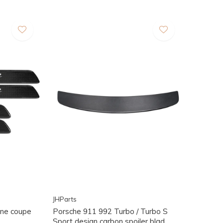
JHParts
nne coupe
Porsche 911 992 Turbo / Turbo S
Sport design carbon spoiler blad