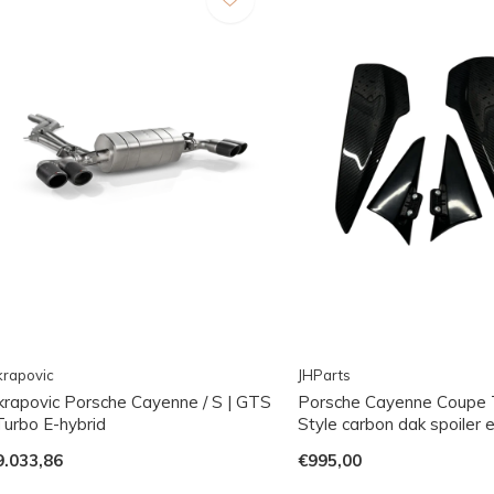
rapovic
JHParts
krapovic Porsche Cayenne / S | GTS
Porsche Cayenne Coupe 
Turbo E-hybrid
Style carbon dak spoiler 
9.033,86
€995,00