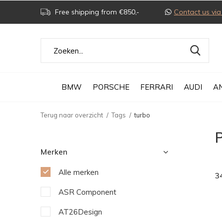
Free shipping from €850,-
Contact us v
BMW
PORSCHE
FERRARI
AUDI
A
Terug naar overzicht
Tags
turbo
Merken
Alle merken
3
ASR Component
AT26Design