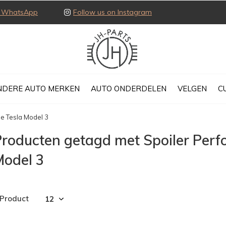
ia WhatsApp
Follow us on Instagram
NDERE AUTO MERKEN
AUTO ONDERDELEN
VELGEN
C
e Tesla Model 3
Producten getagd met Spoiler Per
Model 3
 Product