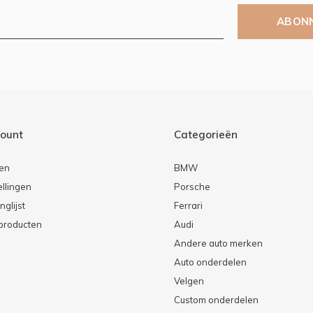
ABON
count
Categorieën
ren
BMW
ellingen
Porsche
nglijst
Ferrari
 producten
Audi
Andere auto merken
Auto onderdelen
Velgen
Custom onderdelen