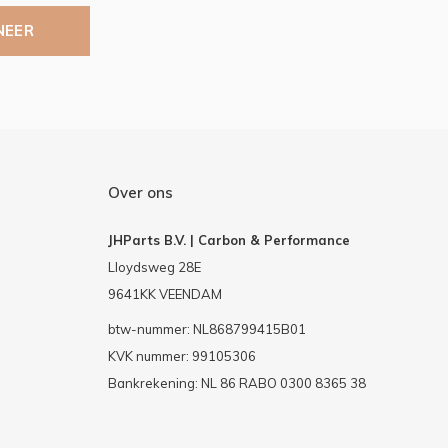
NEER
Over ons
JHParts B.V. | Carbon & Performance
Lloydsweg 28E
9641KK VEENDAM
btw-nummer: NL868799415B01
KVK nummer: 99105306
Bankrekening: NL 86 RABO 0300 8365 38