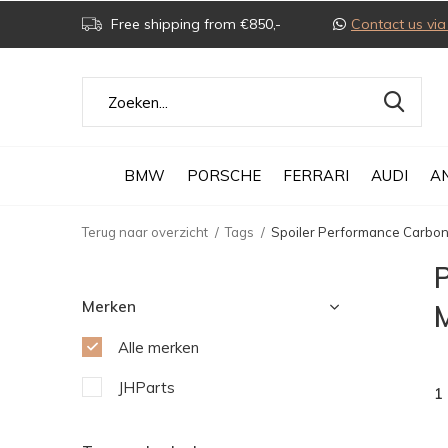
Free shipping from €850,-
Contact us v
BMW
PORSCHE
FERRARI
AUDI
A
Terug naar overzicht
Tags
Spoiler Performance Carbon
Merken
Alle merken
JHParts
1