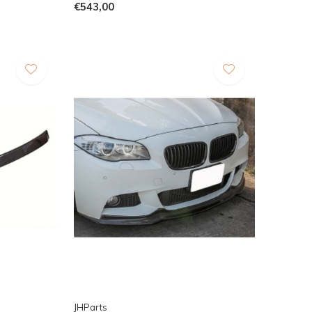
€543,00
JHParts