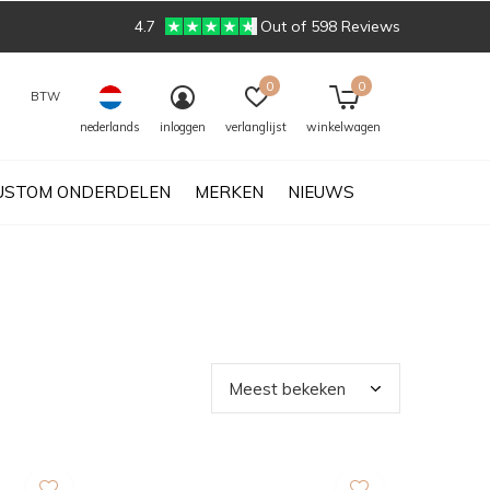
4.7
Out of 598 Reviews
0
0
BTW
nederlands
inloggen
verlanglijst
winkelwagen
USTOM ONDERDELEN
MERKEN
NIEUWS