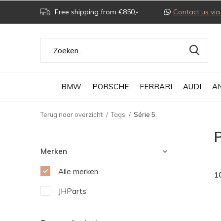
Free shipping from €850,-
Contact us v
BMW
PORSCHE
FERRARI
AUDI
A
Terug naar overzicht
Tags
Série 5
P
Merken
Alle merken
1
JHParts