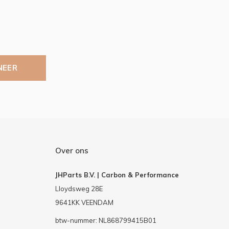
NEER
Over ons
JHParts B.V. | Carbon & Performance
Lloydsweg 28E
9641KK VEENDAM
btw-nummer: NL868799415B01