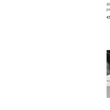
B
p
€