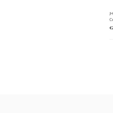
JH
C
€