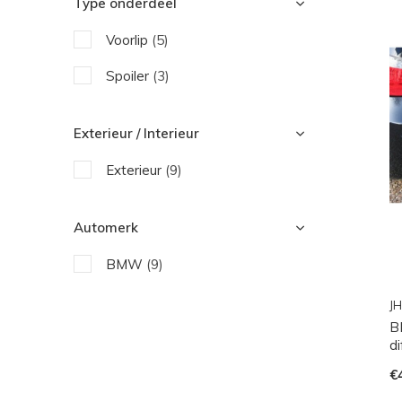
Type onderdeel
Voorlip
(5)
Spoiler
(3)
Exterieur / Interieur
Exterieur
(9)
Automerk
BMW
(9)
JH
B
d
€