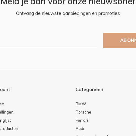
Meld je aan voor onze nieuwsbrief
Ontvang de nieuwste aanbiedingen en promoties
ABON
count
Categorieën
ren
BMW
ellingen
Porsche
nglijst
Ferrari
 producten
Audi